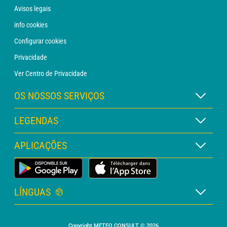
Avisos legais
info cookies
Configurar cookies
Privacidade
Ver Centro de Privacidade
OS NOSSOS SERVIÇOS
Assinatura METEO Xpert
LEGENDAS
Assinatura METEO PRO
Legenda dos mapas
APLICAÇÕES
Consulta com um analista
Legenda dos pictogramas
Boletim PRO
App Meteorológica Terrestre
Glossário
Alertas
LÍNGUAS
Orçamento personalizado
Francês
Meteorologia marítima
Copyright METEO CONSULT © 2026