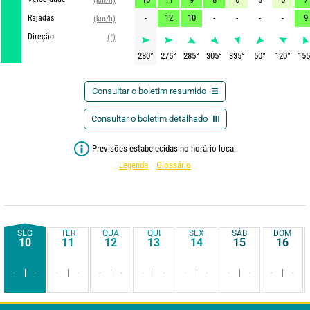
-
12
10
-
-
-
-
9
Rajadas
(km/h)
Direção
(°)
280
°
275
°
285
°
305
°
335
°
50
°
120
°
155
Consultar o boletim resumido
Consultar o boletim detalhado
Previsões estabelecidas no horário local
Legenda
Glossário
SEG
TER
QUA
QUI
SEX
SÁB
DOM
10
11
12
13
14
15
16
-
-
-
-
-
-
-
-
-
-
-
-
-
-