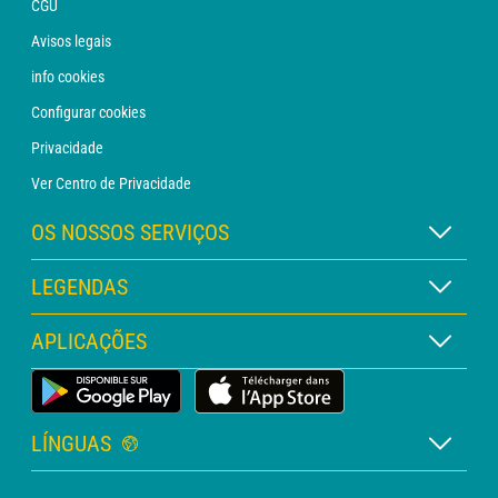
CGU
Avisos legais
info cookies
Configurar cookies
Privacidade
Ver Centro de Privacidade
OS NOSSOS SERVIÇOS
Assinatura METEO Xpert
LEGENDAS
Assinatura METEO PRO
Legenda dos mapas
APLICAÇÕES
Consulta com um analista
Legenda dos pictogramas
Boletim PRO
App Meteorológica Terrestre
Glossário
Alertas
LÍNGUAS
Orçamento personalizado
Francês
Meteorologia marítima