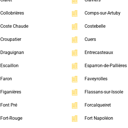
Collobrières
Comps-sur-Artuby
Coste Chaude
Costebelle
Croupatier
Cuers
Draguignan
Entrecasteaux
Escaillon
Esparron-de-Pallières
Faron
Faveyrolles
Figanières
Flassans-sur-Issole
Font Pré
Forcalqueiret
Fort-Rouge
Fort Napoléon