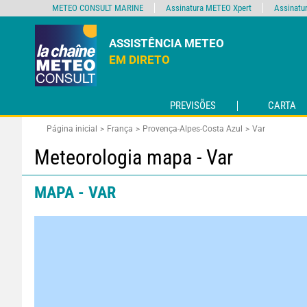
METEO CONSULT MARINE
Assinatura METEO Xpert
Assinatu
ASSISTÊNCIA METEO
EM DIRETO
PREVISÕES
CARTA
Página inicial
França
Provença-Alpes-Costa Azul
Var
Meteorologia mapa - Var
MAPA - VAR