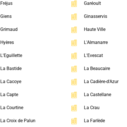
Fréjus
Garéoult
Giens
Ginasservis
Grimaud
Haute Ville
Hyères
L'Almanarre
L'Eguillette
L'Evescat
La Bastide
La Beaucaire
La Cacoye
La Cadière-d'Azur
La Capte
La Castellane
La Courtine
La Crau
La Croix de Palun
La Farlède