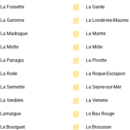
La Fossette
La Garde
La Garonne
La Londe-les-Maures
La Madrague
La Martre
La Motte
La Môle
La Panagia
La Pivotte
La Rode
La Roque-Esclapon
La Serinette
La Seyne-sur-Mer
La Verdière
La Verrerie
Lamalgue
Le Bau Rouge
Le Bourguet
Le Broussan