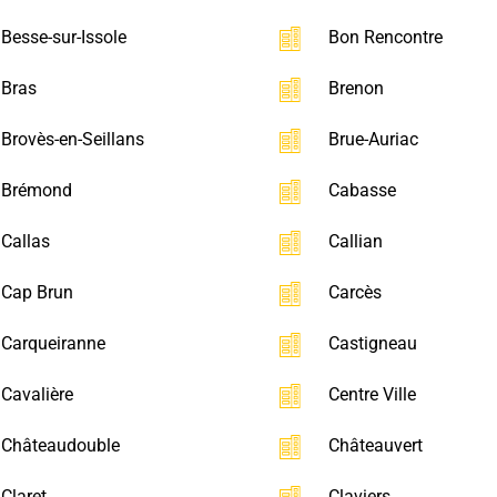
Besse-sur-Issole
Bon Rencontre
Bras
Brenon
Brovès-en-Seillans
Brue-Auriac
Brémond
Cabasse
Callas
Callian
Cap Brun
Carcès
Carqueiranne
Castigneau
Cavalière
Centre Ville
Châteaudouble
Châteauvert
Claret
Claviers