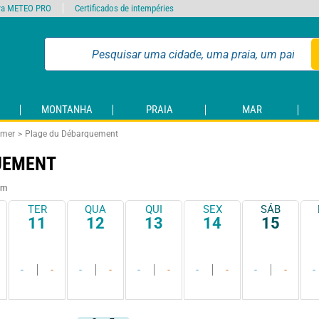
ra METEO PRO
Certificados de intempéries
MONTANHA
PRAIA
MAR
lmer
Plage du Débarquement
UEMENT
0m
TER
QUA
QUI
SEX
SÁB
11
12
13
14
15
-
-
-
-
-
-
-
-
-
-
-