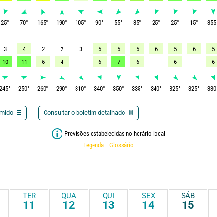
25
°
70
°
165
°
190
°
105
°
90
°
55
°
35
°
25
°
25
°
15
°
355
3
4
2
2
3
5
5
5
6
5
6
5
10
11
5
4
-
6
7
6
-
6
-
6
245
°
250
°
260
°
290
°
310
°
340
°
350
°
335
°
340
°
325
°
325
°
330
umido
Consultar o boletim detalhado
Previsões estabelecidas no horário local
Legenda
Glossário
TER
QUA
QUI
SEX
SÁB
11
12
13
14
15