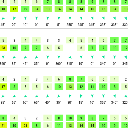
4
4
5
6
7
8
8
8
9
8
8
7
13
17
12
14
13
14
14
14
15
15
14
13
45
°
20
°
10
°
0
°
5
°
5
°
355
°
345
°
345
°
335
°
335
°
330
5
3
4
4
3
3
4
5
4
6
7
7
23
10
7
7
6
5
-
6
7
7
10
12
360
°
35
°
45
°
35
°
0
°
360
°
315
°
10
°
0
°
340
°
0
°
345
4
2
4
3
4
6
8
7
6
6
4
2
17
8
5
5
6
10
13
12
11
10
8
5
35
°
65
°
60
°
65
°
40
°
35
°
30
°
15
°
10
°
355
°
340
°
320
8
4
3
2
4
8
10
9
8
7
6
5
21
10
21
8
6
11
13
14
14
10
9
10