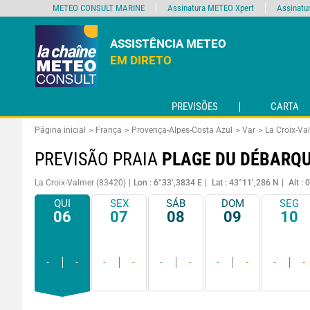
METEO CONSULT MARINE
Assinatura METEO Xpert
Assinatu
ASSISTÊNCIA METEO
EM DIRETO
PREVISÕES
CARTA
Página inicial
França
Provença-Alpes-Costa Azul
Var
La Croix-Va
PREVISÃO PRAIA
PLAGE DU DÉBARQ
La Croix-Valmer (83420)
Lon : 6°33’,3834 E
Lat : 43°11’,286 N
Alt : 
QUI
SEX
SÁB
DOM
SEG
06
07
08
09
10
-
-
-
-
-
-
-
-
-
-