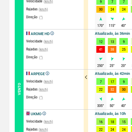
Velocidade
(km/h)
9
7
7
Rajadas
30
24
24
(km/h)
Direção
(°)
170
°
115
°
40
°
Atualizado, às 36min
AROME HD
Velocidade
(km/h)
12
13
9
Rajadas
41
38
25
(km/h)
Direção
(°)
250
°
25
°
20
°
Atualizado, às 42min
ARPEGE
Velocidade
(km/h)
7
17
9
VENTO
Rajadas
22
32
30
(km/h)
Direção
(°)
335
°
50
°
40
°
Atualizado, às 10h
UKMO
Velocidade
(km/h)
16
18
15
Rajadas
22
24
24
(km/h)