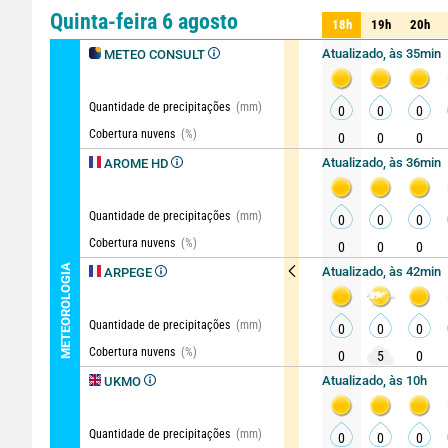
Comparador
vista detal
Quinta-feira 6 agosto
18h
19h
20h
18h
19h
20h
Atualizado, às 35min
METEO CONSULT
Quantidade de precipitações
(mm)
0
0
0
Cobertura nuvens
(%)
0
0
0
Atualizado, às 36min
AROME HD
Quantidade de precipitações
(mm)
0
0
0
Cobertura nuvens
(%)
0
0
0
METEOROLOGIA
Atualizado, às 42min
ARPEGE
Quantidade de precipitações
(mm)
0
0
0
Cobertura nuvens
(%)
0
5
0
Atualizado, às 10h
UKMO
Quantidade de precipitações
(mm)
0
0
0