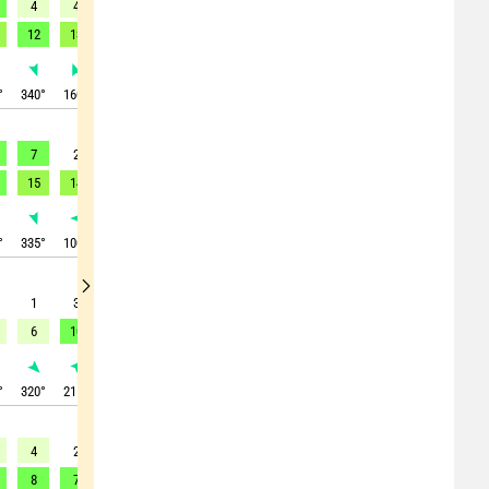
4
4
8
10
12
12
13
13
12
12
13
18
21
24
25
26
28
29
°
340
°
160
°
160
°
165
°
170
°
170
°
170
°
160
°
150
°
7
2
12
10
12
12
12
12
16
15
14
21
23
21
22
22
22
27
°
335
°
100
°
155
°
175
°
175
°
165
°
165
°
170
°
185
°
1
3
8
13
16
17
19
20
14
6
10
18
26
30
32
34
36
35
°
320
°
215
°
180
°
170
°
175
°
165
°
155
°
150
°
135
°
4
2
1
7
12
14
9
6
5
8
7
8
13
20
22
19
19
19