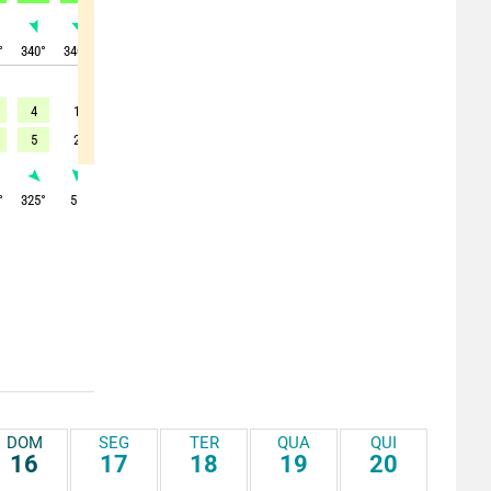
°
340
°
340
°
150
°
180
°
195
°
210
°
210
°
190
°
155
°
4
1
4
7
12
16
16
15
13
5
2
-
8
13
-
-
-
15
°
325
°
5
°
155
°
165
°
170
°
185
°
195
°
185
°
175
°
DOM
SEG
TER
QUA
QUI
16
17
18
19
20