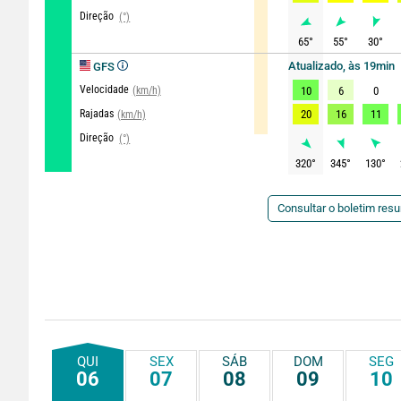
Direção
(°)
65
°
55
°
30
°
Atualizado, às 19min
GFS
Velocidade
(km/h)
10
6
0
Rajadas
20
16
11
(km/h)
Direção
(°)
320
°
345
°
130
°
Consultar o boletim res
QUI
SEX
SÁB
DOM
SEG
06
07
08
09
10