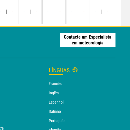
-
-
-
-
-
-
-
-
-
-
Contacte um Especialista
em meteorologia
LÍNGUAS
Francês
Inglês
Espanhol
Italiano
Português
tre