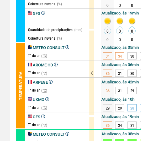
Cobertura nuvens
(%)
0
0
0
Atualizado, às 19min
GFS
Quantidade de precipitações
(mm)
0
0
0
Cobertura nuvens
(%)
0
0
0
Atualizado, às 35min
METEO CONSULT
T° do ar
(°C)
34
34
30
Atualizado, às 36min
AROME HD
T° do ar
(°C)
36
31
30
TEMPERATURA
Atualizado, às 42min
ARPEGE
T° do ar
(°C)
36
31
29
Atualizado, às 10h
UKMO
T° do ar
(°C)
29
29
28
Atualizado, às 19min
GFS
T° do ar
(°C)
36
34
31
Atualizado, às 35min
METEO CONSULT