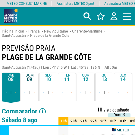
METEO CONSULT MARINE
Assinatura METEO Xpert
Assinatura METEO 
Página inicial
França
New Aquitaine
Charente-Maritime
Saint-Augustin
Plage de la Grande Côte
PREVISÃO PRAIA
PLAGE DE LA GRANDE CÔTE
Saint-Augustin (17420)
Lon : -1°7’,5 W
Lat : 45°39’,186 N
Alt : 0m
SÁB
DOM
SEG
TER
QUA
QUI
SEX
08
09
10
11
12
13
14
-
-
-
-
-
-
-
-
-
-
-
-
-
-
Comparador
vista detalhada
Dom. 9
Dom. 9
vista resumida
Sábado 8 ago
19h
20h
21h
22h
23h
00h
01h
02
19h
20h
21h
22h
23h
00h
01h
02
METEO CONSULT