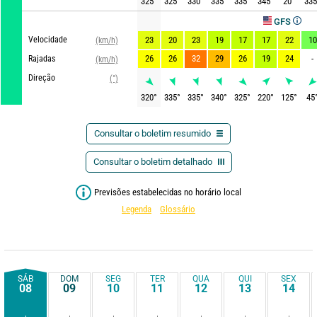
325
°
325
°
330
°
335
°
335
°
345
°
20
°
335
Atualizad
GFS
Velocidade
23
20
23
19
17
17
22
10
(km/h)
26
26
32
29
26
19
24
-
Rajadas
(km/h)
Direção
(°)
320
°
335
°
335
°
340
°
325
°
220
°
125
°
45
Consultar o boletim resumido
Consultar o boletim detalhado
Previsões estabelecidas no horário local
Legenda
Glossário
SÁB
DOM
SEG
TER
QUA
QUI
SEX
08
09
10
11
12
13
14