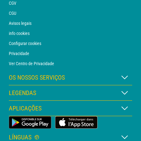
CGV
CGU
Avisos legais
info cookies
Configurar cookies
Privacidade
Ver Centro de Privacidade
OS NOSSOS SERVIÇOS
Assinatura METEO Xpert
LEGENDAS
Assinatura METEO PRO
Legenda dos mapas
APLICAÇÕES
Consulta com um analista
Legenda dos pictogramas
Boletim PRO
App Meteorológica Terrestre
Glossário
Alertas
LÍNGUAS