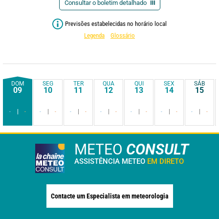
Consultar o boletim detalhado
Previsões estabelecidas no horário local
Legenda
Glossário
DOM
SEG
TER
QUA
QUI
SEX
SÁB
09
10
11
12
13
14
15
-
-
-
-
-
-
-
-
-
-
-
-
-
-
METEO
CONSULT
ASSISTÊNCIA METEO
EM DIRETO
Contacte um Especialista em meteorologia