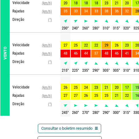
Velocidade
20
18
18
18
23
21
20
17
(km/h)
35
33
34
33
38
36
32
28
Rajadas
(km/h)
Direção
(°)
230
°
240
°
260
°
280
°
310
°
315
°
320
°
325
Velocidade
27
25
22
22
29
26
23
20
(km/h)
VENTO
48
46
44
37
48
46
41
34
Rajadas
(km/h)
Direção
(°)
215
°
225
°
235
°
290
°
305
°
305
°
310
°
310
Velocidade
26
25
24
23
21
20
17
15
(km/h)
27
27
26
25
25
21
22
16
Rajadas
(km/h)
Direção
(°)
245
°
260
°
270
°
280
°
290
°
300
°
315
°
330
Consultar o boletim resumido