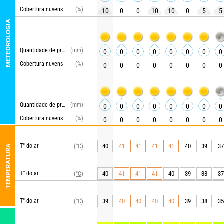
Cobertura nuvens
(%)
10
0
0
10
10
0
5
5
METEOROLOGIA
Quantidade de precipitações
(mm)
0
0
0
0
0
0
0
0
Cobertura nuvens
(%)
0
0
0
0
0
0
0
0
Quantidade de precipitações
(mm)
0
0
0
0
0
0
0
0
Cobertura nuvens
(%)
0
0
0
0
0
0
0
0
T° do ar
40
41
41
41
41
40
39
37
(°C)
TEMPERATURA
T° do ar
40
41
41
41
40
39
38
37
(°C)
T° do ar
39
40
40
40
40
39
38
35
(°C)