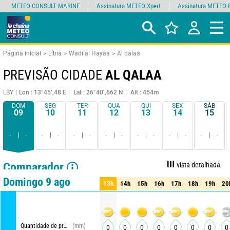
METEO CONSULT MARINE
Assinatura METEO Xpert
Assinatura METEO 
Página inicial
Líbia
Wadi al Hayaa
Al qalaa
PREVISÃO CIDADE
AL QALAA
LBY
Lon : 13°45’,48 E
Lat : 26°40’,662 N
Alt : 454m
DOM
SEG
TER
QUA
QUI
SEX
SÁB
09
10
11
12
13
14
15
-
-
-
-
-
-
-
-
-
-
-
-
-
-
Comparador
vista detalhada
vista resumida
Domingo 9 ago
13h
14h
15h
16h
17h
18h
19h
20
13h
14h
15h
16h
17h
18h
19h
20
Quantidade de precipitações
(mm)
0
0
0
0
0
0
0
0