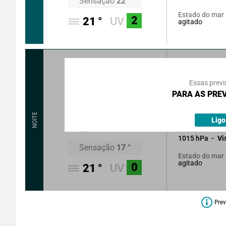
Sensação
22
°
Estado do mar
2
21
°
UV
agitado
80
°
14
k
Rajadas 
Essas previ
Bom tempo po
PARA AS PREV
tornando-se var
18
°
NOITE
Sem precipitaç
Lig
1015
hPa
Vi
Sensação
17
°
Estado do mar
agitado
0
21
°
UV
Prev