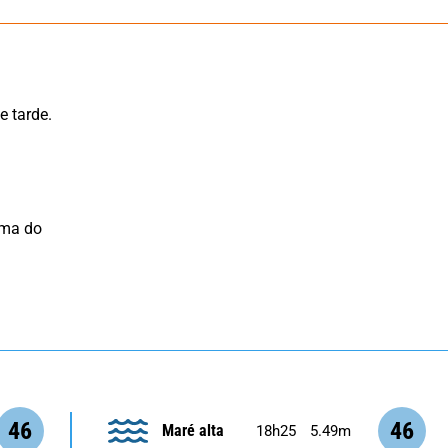
ma do 
46
46
Maré alta
18h25
5.49m