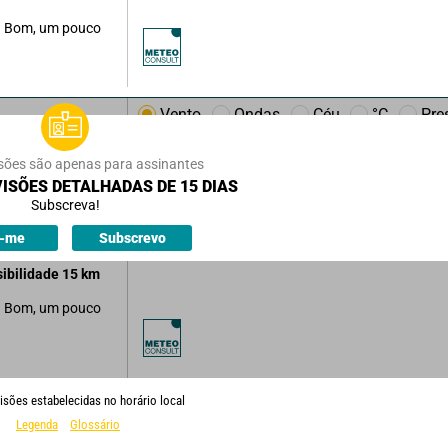
Bom, um pouco
Vento
Ondas
Céu
°C
Pre
m/h
a
22
km/h
sões são apenas para assinantes
uco nublado
ISÕES DETALHADAS DE 15 DIAS
iável.
Subscreva!
ões.
o-me
Subscrevo
sibilidade
15
km
Bom, um pouco
isões estabelecidas no horário local
Legenda
Glossário