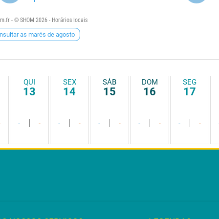
.fr - © SHOM 2026 - Horários locais
nsultar as marés de agosto
QUI
SEX
SÁB
DOM
SEG
13
14
15
16
17
-
-
-
-
-
-
-
-
-
-
-