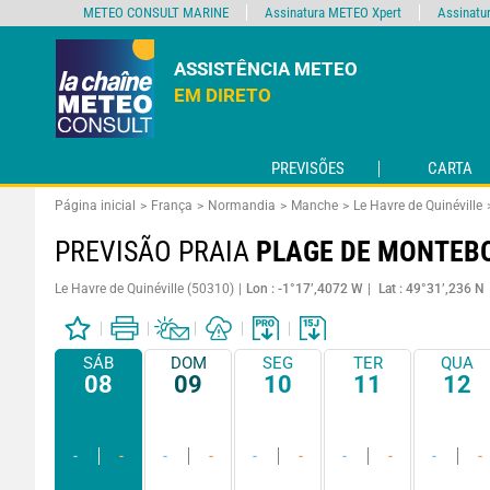
METEO CONSULT MARINE
Assinatura METEO Xpert
Assinatu
ASSISTÊNCIA METEO
EM DIRETO
PREVISÕES
CARTA
Página inicial
França
Normandia
Manche
Le Havre de Quinéville
PREVISÃO PRAIA
PLAGE DE MONTEB
Le Havre de Quinéville (50310)
Lon : -1°17’,4072 W
Lat : 49°31’,236 N
SÁB
DOM
SEG
TER
QUA
08
09
10
11
12
-
-
-
-
-
-
-
-
-
-