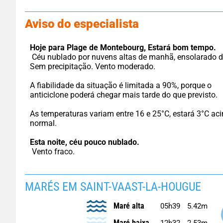
Aviso do especialista
Hoje para Plage de Montebourg,
Estará bom tempo.
 Céu nublado por nuvens altas de manhã, ensolarado de tarde. 
Sem precipitação. Vento moderado.
A fiabilidade da situação é limitada a 90%, porque o 
anticiclone poderá chegar mais tarde do que previsto.
As temperaturas variam entre 16 e 25°C, estará 3°C aci
normal.
Esta noite,
céu pouco nublado.
 Vento fraco.
MARÉS EM SAINT-VAAST-LA-HOUGUE
Maré alta
05h39
5.42m
Maré baixa
12h32
2.53m