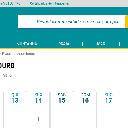
ra METEO PRO
Certificados de intempéries
MONTANHA
PRAIA
MAR
Plage de Montebourg
OURG
Alt : 0m
QUI
SEX
SÁB
DOM
SEG
13
14
15
16
17
-
-
-
-
-
-
-
-
-
-
-