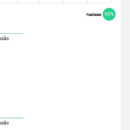
90%
Fiabilidade
ssão
ssão