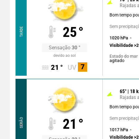
Rajadas 
Bom tempo pou
Sem precipitaç
25
°
TARDE
1020
hPa
Visibilidade
>2
Sensação
30
°
devido ao sol
Estado do mar
agitado
7
21
°
UV
65
°
18
k
Rajadas 
Bom tempo pou
Sem precipitaç
21
°
SERÃO
1017
hPa
Visibilidade
>2