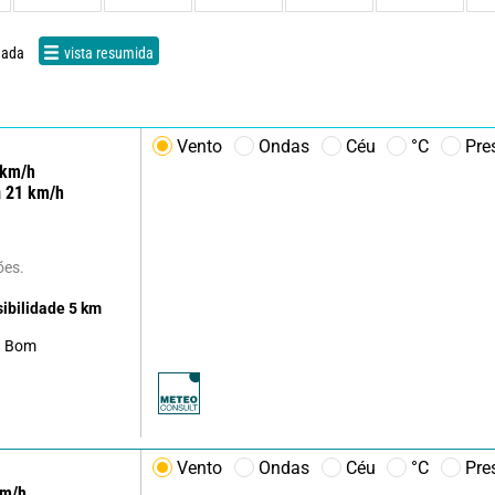
hada
vista resumida
Vento
Ondas
Céu
°C
Pre
km/h
a
21
km/h
ões.
sibilidade
5
km
Bom
Vento
Ondas
Céu
°C
Pre
m/h