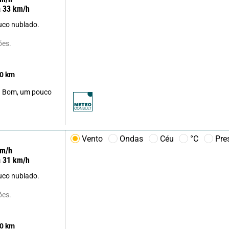
a
33
km/h
co nublado.
ões.
0
km
Bom, um pouco
Vento
Ondas
Céu
°C
Pre
m/h
a
31
km/h
co nublado.
ões.
0
km