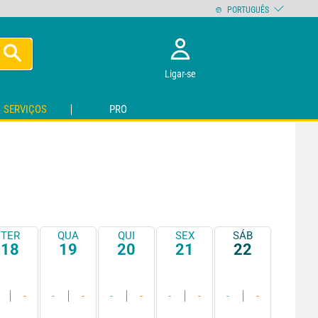
PORTUGUÊS
Ligar-se
SERVIÇOS
PRO
TER
QUA
QUI
SEX
SÁB
18
19
20
21
22
-
-
-
-
-
-
-
-
-