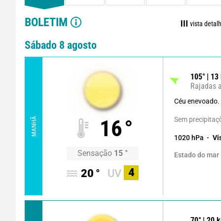
BOLETIM
vista detal
Sábado 8 agosto
105
°
13
Rajadas 
Céu enevoado.
Sem precipitaç
16
°
MANHÃ
1020
hPa
Vi
Sensação
15
°
Estado do mar
4
20
°
UV
70
°
20
k