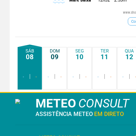
www.shom
Co
SÁB
DOM
SEG
TER
QUA
08
09
10
11
12
-
-
-
-
-
-
-
-
-
METEO
CONSULT
ASSISTÊNCIA METEO
EM DIRETO