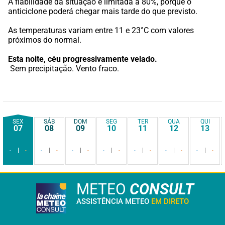
A fiabilidade da situação é limitada a 80%, porque o 
anticiclone poderá chegar mais tarde do que previsto.
As temperaturas variam entre 11 e 23°C com valores 
próximos do normal.
Esta noite,
céu progressivamente velado.
 Sem precipitação. Vento fraco.
SEX
SÁB
DOM
SEG
TER
QUA
QUI
07
08
09
10
11
12
13
-
-
-
-
-
-
-
-
-
-
-
-
-
-
METEO
CONSULT
ASSISTÊNCIA METEO
EM DIRETO