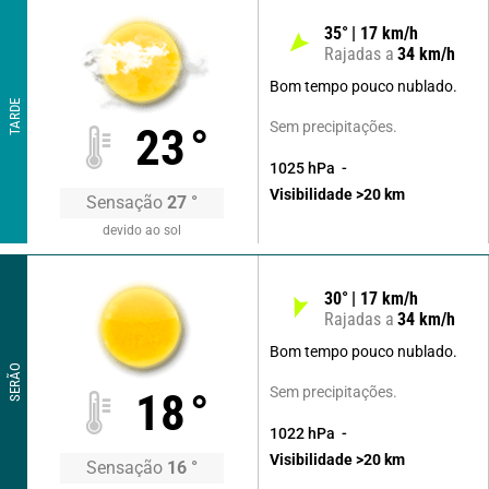
35
°
17
km/h
Rajadas a
34
km/h
Bom tempo pouco nublado.
TARDE
Sem precipitações.
23
°
1025
hPa
Visibilidade
>20
km
Sensação
27
°
devido ao sol
30
°
17
km/h
Rajadas a
34
km/h
Bom tempo pouco nublado.
SERÃO
Sem precipitações.
18
°
1022
hPa
Visibilidade
>20
km
Sensação
16
°