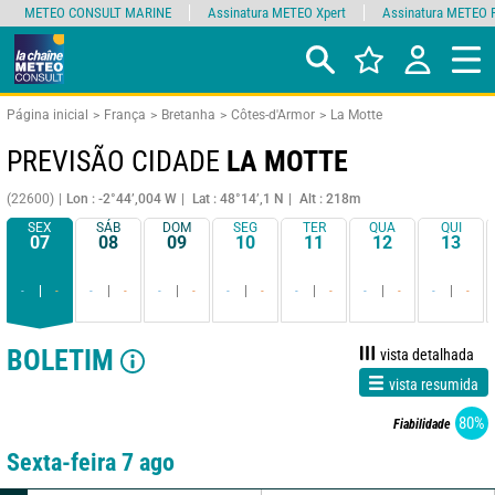
METEO CONSULT MARINE
Assinatura METEO Xpert
Assinatura METEO 
Página inicial
França
Bretanha
Côtes-d'Armor
La Motte
PREVISÃO CIDADE
LA MOTTE
(22600)
Lon : -2°44’,004 W
Lat : 48°14’,1 N
Alt : 218m
SEX
SÁB
DOM
SEG
TER
QUA
QUI
07
08
09
10
11
12
13
-
-
-
-
-
-
-
-
-
-
-
-
-
-
BOLETIM
vista detalhada
vista resumida
80%
Fiabilidade
Sexta-feira 7 ago