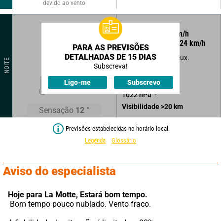
devido ao vento
40
°
12
km/h
Rajadas a
24
km/h
PARA AS PREVISÕES
DETALHADAS DE 15 DIAS
Plus en plus lumineux.
NOITE
Subscreva!
Sem precipitações.
14
°
Ligo-me
Subscrevo
1022
hPa
Visibilidade
>20
km
Sensação
12
°
Previsões estabelecidas no horário local
Legenda
Glossário
Aviso do especialista
Hoje para La Motte,
Estará bom tempo.
 Bom tempo pouco nublado. Vento fraco.