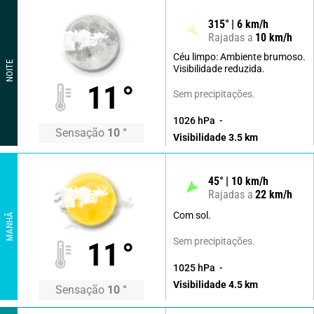
315
°
6
km/h
Rajadas a
10
km/h
Céu limpo: Ambiente brumoso.
NOITE
Visibilidade reduzida.
11
°
Sem precipitações.
1026
hPa
Sensação
10
°
Visibilidade
3.5
km
45
°
10
km/h
Rajadas a
22
km/h
Com sol.
MANHÃ
Sem precipitações.
11
°
1025
hPa
Visibilidade
4.5
km
Sensação
10
°