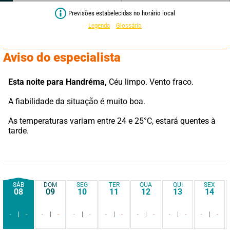
Previsões estabelecidas no horário local
Legenda
Glossário
Aviso do especialista
Esta noite para Handréma,
 Céu limpo. Vento fraco.
A fiabilidade da situação é muito boa.
As temperaturas variam entre 24 e 25°C, estará quentes à 
tarde.
SÁB
DOM
SEG
TER
QUA
QUI
SEX
08
09
10
11
12
13
14
-
-
-
-
-
-
-
-
-
-
-
-
-
-