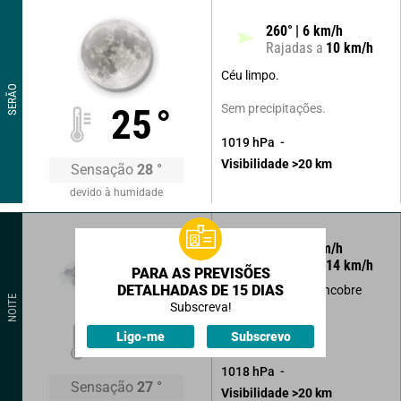
260
°
6
km/h
Rajadas a
10
km/h
Céu limpo.
SERÃO
Sem precipitações.
25
°
1019
hPa
Visibilidade
>20
km
Sensação
28
°
devido à humidade
355
°
9
km/h
Rajadas a
14
km/h
PARA AS PREVISÕES
DETALHADAS DE 15 DIAS
Céu limpo que se encobre
NOITE
progressivamente.
Subscreva!
25
°
Ligo-me
Subscrevo
Sem precipitações.
1018
hPa
Sensação
27
°
Visibilidade
>20
km