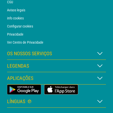
CGU
Avisos legais
info cookies
Configurar cookies
Privacidade
Ver Centro de Privacidade
OS NOSSOS SERVIÇOS
Assinatura METEO Xpert
LEGENDAS
Assinatura METEO PRO
Legenda dos mapas
APLICAÇÕES
Consulta com um analista
Legenda dos pictogramas
Boletim PRO
App Meteorológica Terrestre
Glossário
Alertas
LÍNGUAS
Orçamento personalizado
Francês