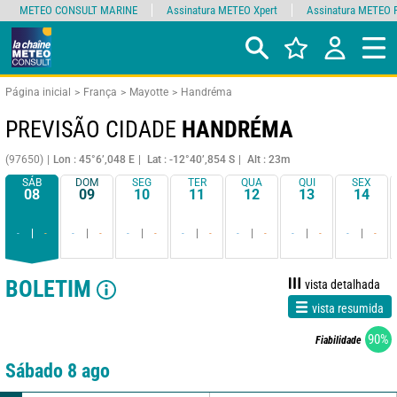
METEO CONSULT MARINE
Assinatura METEO Xpert
Assinatura METEO 
Página inicial
França
Mayotte
Handréma
PREVISÃO CIDADE
HANDRÉMA
(97650)
Lon : 45°6’,048 E
Lat : -12°40’,854 S
Alt : 23m
SÁB
DOM
SEG
TER
QUA
QUI
SEX
08
09
10
11
12
13
14
-
-
-
-
-
-
-
-
-
-
-
-
-
-
BOLETIM
vista detalhada
vista resumida
90%
Fiabilidade
Sábado 8 ago