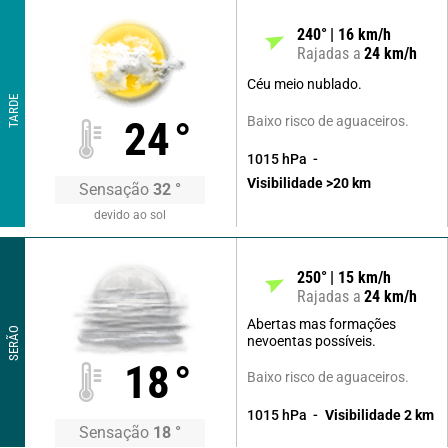
240
°
16
km/h
Rajadas a
24
km/h
Céu meio nublado.
TARDE
Baixo risco de aguaceiros.
24
°
1015
hPa
Visibilidade
>20
km
Sensação
32
°
devido ao sol
250
°
15
km/h
Rajadas a
24
km/h
Abertas mas formações
SERÃO
nevoentas possíveis.
18
°
Baixo risco de aguaceiros.
1015
hPa
Visibilidade
2
km
Sensação
18
°