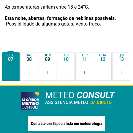
As temperaturas variam entre 18 e 24°C.
Esta noite,
abertas, formação de neblinas possíveis.
 Possibilidade de algumas gotas. Vento fraco.
SEX
SÁB
DOM
SEG
TER
QUA
QUI
07
08
09
10
11
12
13
-
-
-
-
-
-
-
-
-
-
-
-
-
-
METEO
CONSULT
ASSISTÊNCIA METEO
EM DIRETO
Contacte um Especialista em meteorologia