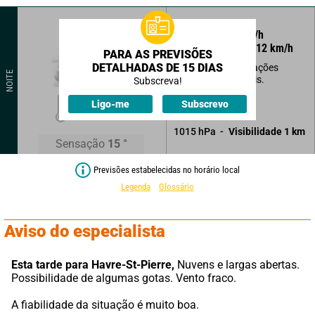
45
°
8
km/h
Rajadas a
12
km/h
PARA AS PREVISÕES
DETALHADAS DE 15 DIAS
Abertas mas formações
NOITE
nevoentas possíveis.
Subscreva!
17
°
Ligo-me
Subscrevo
Sem precipitações.
1015
hPa
Visibilidade
1
km
Sensação
15
°
Previsões estabelecidas no horário local
Legenda
Glossário
Aviso do especialista
Esta tarde para Havre-St-Pierre,
 Nuvens e largas abertas. 
Possibilidade de algumas gotas. Vento fraco.
A fiabilidade da situação é muito boa.