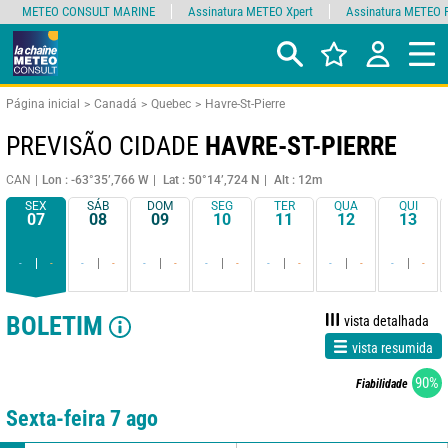
METEO CONSULT MARINE
Assinatura METEO Xpert
Assinatura METEO 
Página inicial
Canadá
Quebec
Havre-St-Pierre
PREVISÃO CIDADE
HAVRE-ST-PIERRE
CAN
Lon : -63°35’,766 W
Lat : 50°14’,724 N
Alt : 12m
SEX
SÁB
DOM
SEG
TER
QUA
QUI
07
08
09
10
11
12
13
-
-
-
-
-
-
-
-
-
-
-
-
-
-
BOLETIM
vista detalhada
vista resumida
90%
Fiabilidade
Sexta-feira 7 ago