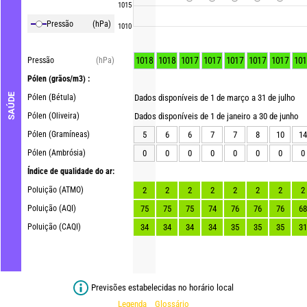
1015
Pressão
(hPa)
1010
1018
1018
1017
1017
1017
1017
1017
101
Pressão
(hPa)
Pólen
(grãos/m3) :
SAÚDE
Pólen (Bétula)
Dados disponíveis de 1 de março a 31 de julho
Pólen (Oliveira)
Dados disponíveis de 1 de janeiro a 30 de junho
Pólen (Gramíneas)
5
6
6
7
7
8
10
14
Pólen (Ambrósia)
0
0
0
0
0
0
0
0
Índice de qualidade do ar:
Poluição (ATMO)
2
2
2
2
2
2
2
2
Poluição (AQI)
75
75
75
74
76
76
76
68
Poluição (CAQI)
34
34
34
34
35
35
35
31
Previsões estabelecidas no horário local
Legenda
Glossário