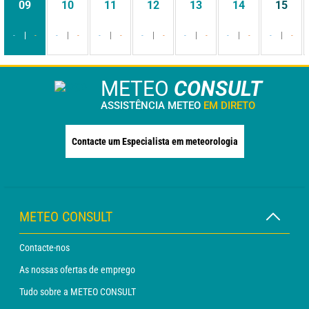
09
10
11
12
13
14
15
-
-
-
-
-
-
-
-
-
-
-
-
-
-
METEO
CONSULT
ASSISTÊNCIA METEO
EM DIRETO
Contacte um Especialista em meteorologia
METEO CONSULT
Contacte-nos
As nossas ofertas de emprego
Tudo sobre a METEO CONSULT