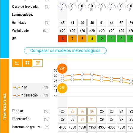
0
0
0
0
0
0
0
0
Risco de trovoada.
(%)
Luminosidade:
Humidade
(%)
45
41
40
40
41
44
52
59
Visibilidade
(km)
>20
>20
>20
>20
>20
>20
>20
>2
UV
8
7
6
4
2
1
0
0
Comparar os modelos meteorológicos
29°
35
30
25
20
T° ar
(°C)
25°
15
TEMPERATURA
T° sensação
(°C)
10
T° do ar
25
26
26
26
25
25
24
22
(°C)
T° sensação
29
30
31
31
29
27
27
25
(°C)
Isoterma de grau zero
(m)
4400
4350
4350
4350
4350
4350
4350
435