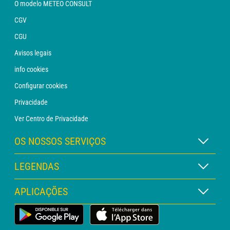
O modelo METEO CONSULT
CGV
CGU
Avisos legais
info cookies
Configurar cookies
Privacidade
Ver Centro de Privacidade
OS NOSSOS SERVIÇOS
Assinatura METEO Xpert
LEGENDAS
Assinatura METEO PRO
Legenda dos mapas
APLICAÇÕES
Consulta com um analista
Legenda dos pictogramas
Boletim PRO
App Meteorológica Terrestre
Glossário
Alertas