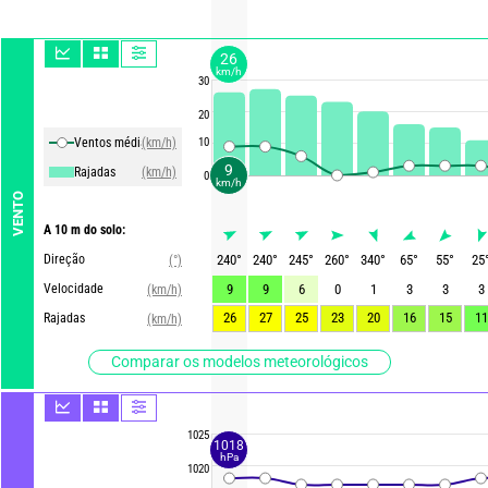
26
km/h
30
20
Ventos média
(km/h)
10
9
Rajadas
(km/h)
0
km/h
VENTO
A 10 m do solo:
Direção
240
°
240
°
245
°
260
°
340
°
65
°
55
°
25
(°)
Velocidade
9
9
6
0
1
3
3
3
(km/h)
26
27
25
23
20
16
15
11
Rajadas
(km/h)
Comparar os modelos meteorológicos
1025
1018
hPa
1020