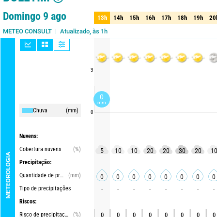
1 dia
3 dias
7 dias
15 dias
90%
Fiabilidade
Domingo 9 ago
13h
14h
15h
16h
17h
18h
19h
20
13h
14h
15h
16h
17h
18h
19h
20
Atualizado, às 1h
METEO CONSULT
3
0
mm
Chuva
(mm)
0
Nuvens:
Cobertura nuvens
(%)
5
10
10
20
20
30
20
1
METEOROLOGIA
Precipitação:
Quantidade de precipitações
(mm)
0
0
0
0
0
0
0
0
Tipo de precipitações
-
-
-
-
-
-
-
-
Riscos:
Risco de precipitações
(%)
0
0
0
0
0
0
0
0