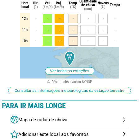
Quantidade
Hora
Dir.
Vel.
Raj.
Temp.
Nuvens
de chuva
Tempo
local
(°)
(km/h)
(km/h)
(°C)
(%)
(mm)
12h
-
-
-
-
-
-
-
11h
-
-
-
-
-
-
-
10h
-
-
-
-
-
-
-
Ver todas as estações
Réseau observation SYNOP
Consultar as informações meteorológicas da estação terrestre
PARA IR MAIS LONGE
Mapa de radar de chuva