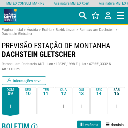
METEO CONSULT MARINE
Assinatura METEO Xpert
Assinatura METEO 
Página inicial
Áustria
Estíria
Bezirk Liezen
Ramsau am Dachstein
Dachstein Gletscher
PREVISÃO ESTAÇÃO DE MONTANHA
DACHSTEIN GLETSCHER
Ramsau am Dachstein AUT
Lon : 13°39’,1998 E
Lat : 47°25’,3332 N
Alt : 1100m
Informações neve
DOM
SEG
TER
QUA
QUI
SEX
SÁB
09
10
11
12
13
14
15
-
-
-
-
-
-
-
-
-
-
-
-
-
-
BOLETIM
estância
domínio