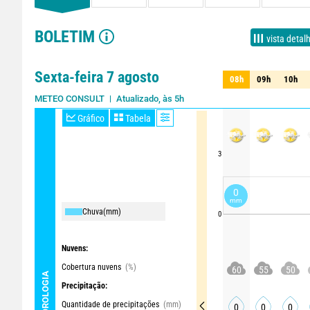
BOLETIM
vista detal
Sexta-feira 7 agosto
08h
09h
10h
08h
09h
10h
Atualizado, às 5h
METEO CONSULT
Gráfico
Tabela
3
0
mm
Chuva
(mm)
0
Nuvens:
Cobertura nuvens
(%)
60
55
50
METEOROLOGIA
Precipitação:
Quantidade de precipitações
(mm)
0
0
0