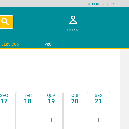
PORTUGUÊS
Ligar-se
SERVIÇOS
PRO
SEG
TER
QUA
QUI
SEX
17
18
19
20
21
-
-
-
-
-
-
-
-
-