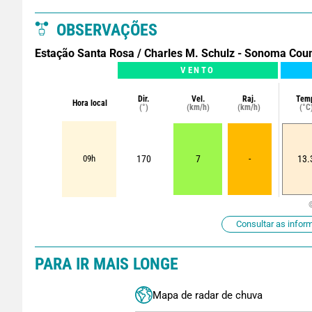
OBSERVAÇÕES
Estação Santa Rosa / Charles M. Schulz - Sonoma Cou
VENTO
Dir.
Vel.
Raj.
Tem
Hora local
(°)
(km/h)
(km/h)
(°C
09h
170
7
-
13.
Consultar as infor
PARA IR MAIS LONGE
Mapa de radar de chuva