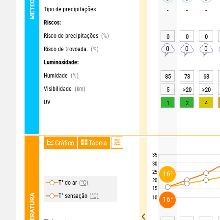
Tipo de precipitações
-
-
-
Riscos:
Risco de precipitações
(%)
0
0
0
0
0
0
Risco de trovoada.
(%)
Luminosidade:
Humidade
(%)
85
73
63
Visibilidade
(km)
5
>20
>20
UV
1
2
4
Gráfico
Tabela
35
30
25
16°
20
T° do ar
(°C)
15
TEMPERATURA
T° sensação
(°C)
10
16°