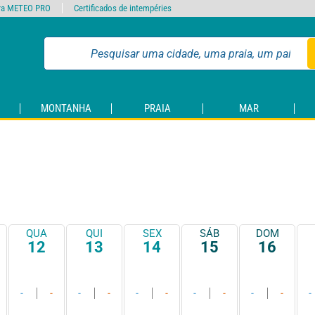
ra METEO PRO
Certificados de intempéries
MONTANHA
PRAIA
MAR
QUA
QUI
SEX
SÁB
DOM
12
13
14
15
16
-
-
-
-
-
-
-
-
-
-
-