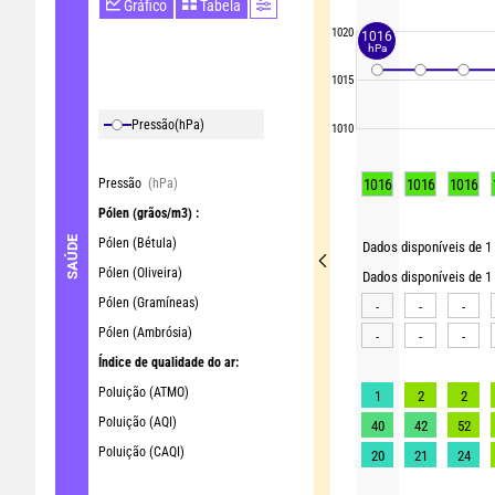
Gráfico
Tabela
1020
1016
hPa
1015
Pressão
(hPa)
1010
Pressão
(hPa)
1016
1016
1016
Pólen
(grãos/m3) :
SAÚDE
Pólen (Bétula)
Dados disponíveis de 1
Pólen (Oliveira)
Dados disponíveis de 1 
Pólen (Gramíneas)
-
-
-
Pólen (Ambrósia)
-
-
-
Índice de qualidade do ar:
Poluição (ATMO)
1
2
2
Poluição (AQI)
40
42
52
Poluição (CAQI)
20
21
24