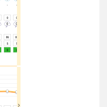
-
-
-
-
-
-
-
-
-
0
0
0
0
0
0
0
0
0
0
0
0
0
0
0
0
0
0
86
88
91
93
93
94
93
90
86
5
5
3
2
1
1
2
3
5
0
0
0
0
0
0
0
0
0