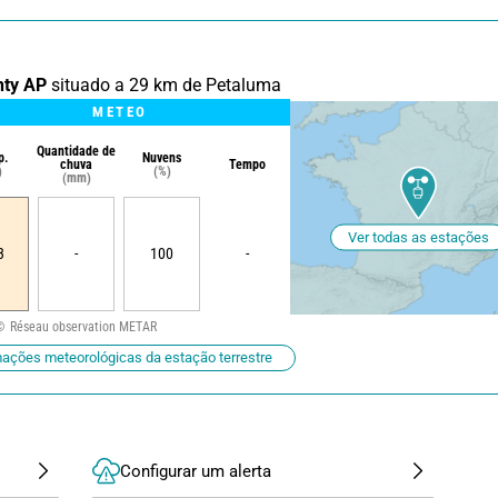
nty AP
situado a 29 km de Petaluma
METEO
Quantidade de
p.
Nuvens
chuva
Tempo
)
(%)
(mm)
Ver todas as estações
3
-
100
-
Réseau observation METAR
mações meteorológicas da estação terrestre
Configurar um alerta