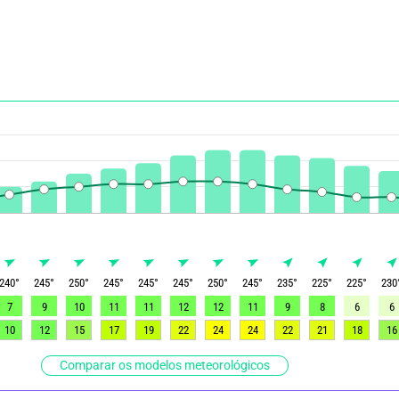
240
°
245
°
250
°
245
°
245
°
245
°
250
°
245
°
235
°
225
°
225
°
230
7
9
10
11
11
12
12
11
9
8
6
6
10
12
15
17
19
22
24
24
22
21
18
16
Comparar os modelos meteorológicos