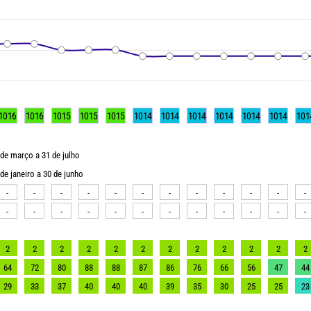
1016
1016
1015
1015
1015
1014
1014
1014
1014
1014
1014
101
 de março a 31 de julho
de janeiro a 30 de junho
-
-
-
-
-
-
-
-
-
-
-
-
-
-
-
-
-
-
-
-
-
-
-
-
2
2
2
2
2
2
2
2
2
2
2
2
64
72
80
88
88
87
86
76
66
56
47
44
29
33
37
40
40
40
39
35
30
25
25
23