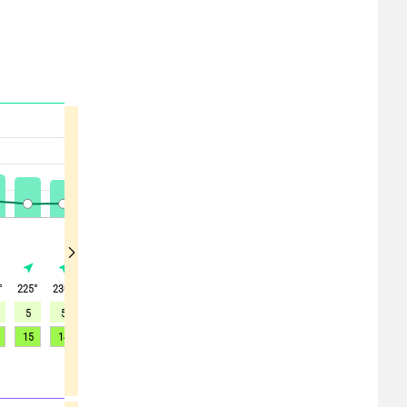
°
225
°
230
°
235
°
225
°
215
°
220
°
215
°
200
°
205
°
5
5
4
4
3
3
3
2
2
15
14
13
12
11
10
9
9
8