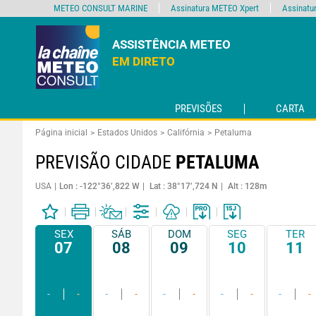
METEO CONSULT MARINE
Assinatura METEO Xpert
Assinatu
ASSISTÊNCIA METEO
EM DIRETO
PREVISÕES
CARTA
Página inicial
Estados Unidos
Califórnia
Petaluma
PREVISÃO CIDADE
PETALUMA
USA
Lon : -122°36’,822 W
Lat : 38°17’,724 N
Alt : 128m
SEX
SÁB
DOM
SEG
TER
07
08
09
10
11
-
-
-
-
-
-
-
-
-
-