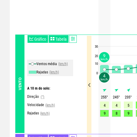
Gráfico
Tabela
30
9
20
km/h
Ventos média
(km/h)
10
Rajadas
(km/h)
0
4
VENTO
km/h
A 10 m do solo:
Direção
(°)
255
°
245
°
235
°
Velocidade
(km/h)
4
4
5
Rajadas
9
8
9
(km/h)