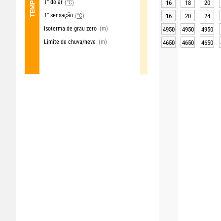
T° do ar
(°C)
16
18
20
T° sensação
(°C)
16
20
24
Isoterma de grau zero
(m)
4950
4950
4950
Limite de chuva/neve
(m)
4650
4650
4650