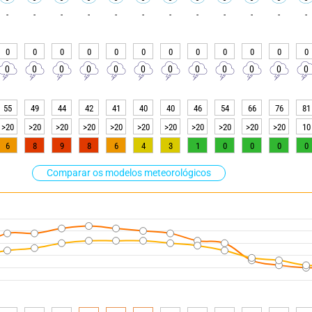
-
-
-
-
-
-
-
-
-
-
-
-
0
0
0
0
0
0
0
0
0
0
0
0
0
0
0
0
0
0
0
0
0
0
0
0
55
49
44
42
41
40
40
46
54
66
76
81
>20
>20
>20
>20
>20
>20
>20
>20
>20
>20
>20
10
6
8
9
8
6
4
3
1
0
0
0
0
Comparar os modelos meteorológicos