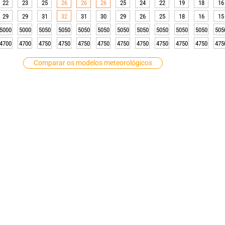
22
23
25
26
26
26
25
24
22
19
18
16
29
29
31
32
31
30
29
26
25
18
16
15
5000
5000
5050
5050
5050
5050
5050
5050
5050
5050
5050
505
4700
4700
4750
4750
4750
4750
4750
4750
4750
4750
4750
475
Comparar os modelos meteorológicos