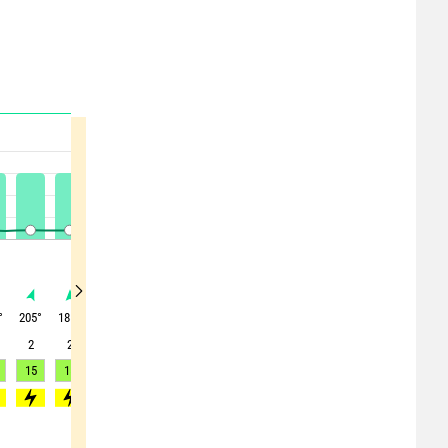
°
205
°
185
°
190
°
175
°
160
°
120
°
110
°
100
°
80
°
2
2
3
5
3
1
2
2
1
15
15
12
13
11
7
5
5
4
0
>95
>90
>75
>70
>65
>65
-
-
-