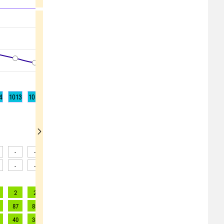
4
1013
1012
1012
1012
1013
1013
1014
1015
1015
-
-
-
-
-
-
-
-
-
-
-
-
-
-
-
-
-
-
2
2
2
2
2
2
2
2
3
87
83
80
76
63
50
48
57
59
40
38
36
35
29
22
26
33
35