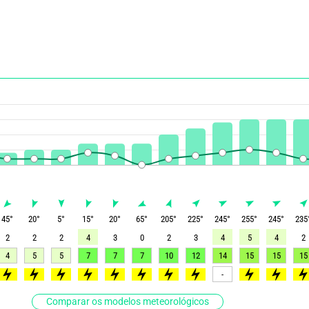
45
°
20
°
5
°
15
°
20
°
65
°
205
°
225
°
245
°
255
°
245
°
235
2
2
2
4
3
0
2
3
4
5
4
2
4
5
5
7
7
7
10
12
14
15
15
15
>55
>50
>50
>50
>60
>65
>70
>75
-
>85
>85
>9
Comparar os modelos meteorológicos