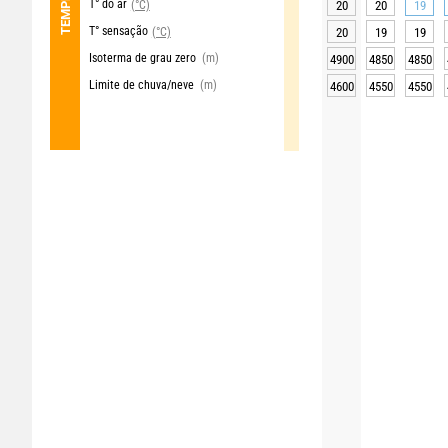
T° do ar
(°C)
20
20
19
T° sensação
(°C)
20
19
19
Isoterma de grau zero
(m)
4900
4850
4850
Limite de chuva/neve
(m)
4600
4550
4550