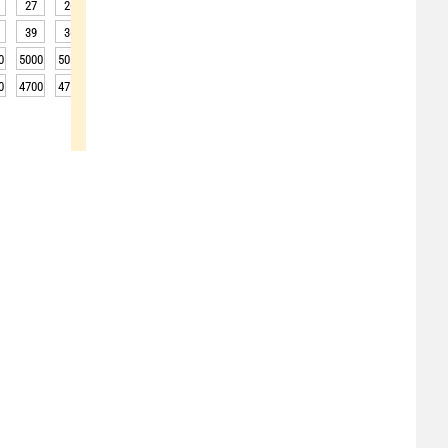
27
26
25
25
23
22
21
21
20
39
36
34
29
26
25
24
24
24
0
5000
5050
5050
5150
5100
5000
5050
5000
5000
0
4700
4750
4750
4850
4800
4700
4750
4700
4700