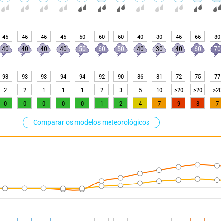
45
45
45
45
50
60
50
40
30
45
65
80
40
40
40
40
50
60
50
40
30
40
60
70
93
93
93
94
94
92
90
86
81
72
75
77
2
2
1
1
1
2
3
5
10
>20
>20
>2
0
0
0
0
0
1
2
4
7
9
8
7
Comparar os modelos meteorológicos