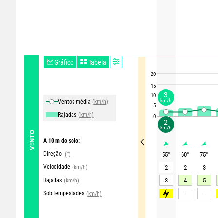
Gráfico
Tabela
20
15
3
10
km/h
Ventos média
(km/h)
5
Rajadas
(km/h)
0
2
km/h
VENTO
A 10 m do solo:
Direção
(°)
55
°
60
°
75
°
Velocidade
(km/h)
2
2
3
Rajadas
3
4
5
(km/h)
Sob tempestades
>70
-
-
(km/h)