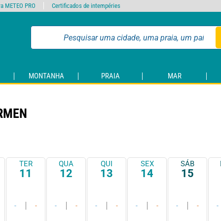
ra METEO PRO
Certificados de intempéries
MONTANHA
PRAIA
MAR
ARMEN
TER
QUA
QUI
SEX
SÁB
11
12
13
14
15
-
-
-
-
-
-
-
-
-
-
-