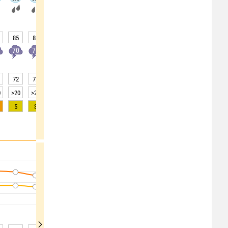
85
85
85
70
55
40
35
30
30
70
70
60
60
50
40
30
30
30
72
72
79
85
88
91
92
92
93
0
>20
>20
15
5
5
3
2
2
2
5
3
2
0
0
0
0
0
0