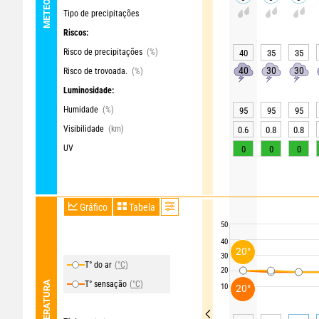
Tipo de precipitações
Riscos:
Risco de precipitações
(%)
40
35
35
40
30
30
Risco de trovoada.
(%)
Luminosidade:
Humidade
(%)
95
95
95
Visibilidade
(km)
0.6
0.8
0.8
UV
0
0
0
Gráfico
Tabela
50
40
20°
30
T° do ar
(°C)
20
TEMPERATURA
T° sensação
(°C)
10
20°