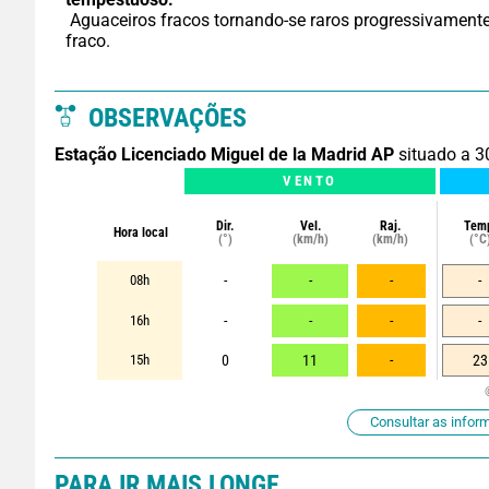
 Aguaceiros fracos tornando-se raros progressivamente. Vento 
fraco.
OBSERVAÇÕES
Estação Licenciado Miguel de la Madrid AP
situado a 3
VENTO
Dir.
Vel.
Raj.
Tem
Hora local
(°)
(km/h)
(km/h)
(°C
08h
-
-
-
-
16h
-
-
-
-
15h
0
11
-
23
Consultar as infor
PARA IR MAIS LONGE