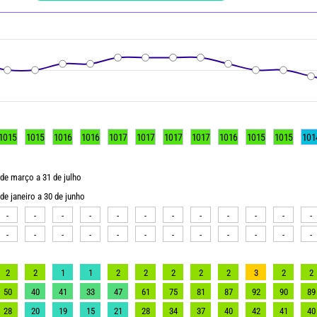
1015
1015
1016
1016
1017
1017
1017
1017
1016
1015
1015
101
 de março a 31 de julho
de janeiro a 30 de junho
-
-
-
-
-
-
-
-
-
-
-
-
-
-
-
-
-
-
-
-
-
-
-
-
2
2
1
1
2
2
2
2
2
3
2
2
50
40
41
33
47
61
75
81
87
92
90
89
28
20
19
15
21
28
34
37
40
42
41
40