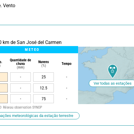
0 km de San José del Carmen
METEO
Quantidade de
p.
Nuvens
chuva
Tempo
)
(%)
(mm)
-
25
-
Ver todas as estações
-
12.5
-
-
75
-
Réseau observation SYNOP
mações meteorológicas da estação terrestre