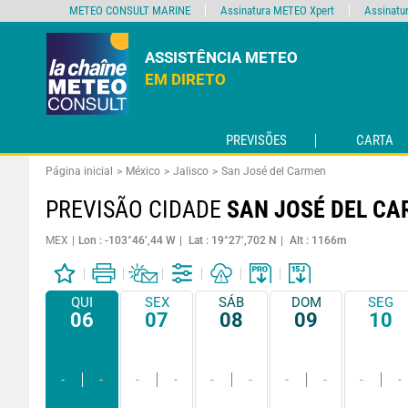
METEO CONSULT MARINE
Assinatura METEO Xpert
Assinatu
ASSISTÊNCIA METEO
EM DIRETO
PREVISÕES
CARTA
Página inicial
México
Jalisco
San José del Carmen
PREVISÃO CIDADE
SAN JOSÉ DEL C
MEX
Lon : -103°46’,44 W
Lat : 19°27’,702 N
Alt : 1166m
QUI
SEX
SÁB
DOM
SEG
06
07
08
09
10
-
-
-
-
-
-
-
-
-
-