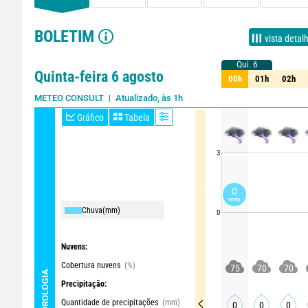
BOLETIM
vista detal
Qui. 6
Qui. 6
Quinta-feira 6 agosto
00h
01h
02h
00h
01h
02h
Atualizado, às 1h
METEO CONSULT
Gráfico
Tabela
3
0
mm
Chuva
(mm)
0
Nuvens:
Cobertura nuvens
(%)
75
70
70
METEOROLOGIA
Precipitação:
Quantidade de precipitações
(mm)
0
0
0