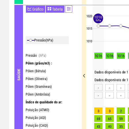
Gráfico
Tabela
1020
1016
hPa
1015
Pressão
(hPa)
1010
Pressão
(hPa)
1016
1016
1016
Pólen
(grãos/m3) :
SAÚDE
Pólen (Bétula)
Dados disponíveis de 1
Pólen (Oliveira)
Dados disponíveis de 1 
Pólen (Gramíneas)
-
-
-
Pólen (Ambrósia)
-
-
-
Índice de qualidade do ar:
Poluição (ATMO)
3
3
2
Poluição (AQI)
69
65
59
Poluição (CAQI)
43
40
35