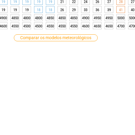
19
19
19
19
19
21
22
24
26
27
28
27
19
19
19
18
18
26
29
33
36
39
41
40
4900
4850
4800
4800
4850
4850
4850
4900
4950
4950
5000
500
4600
4550
4500
4500
4550
4550
4550
4600
4650
4650
4700
470
Comparar os modelos meteorológicos