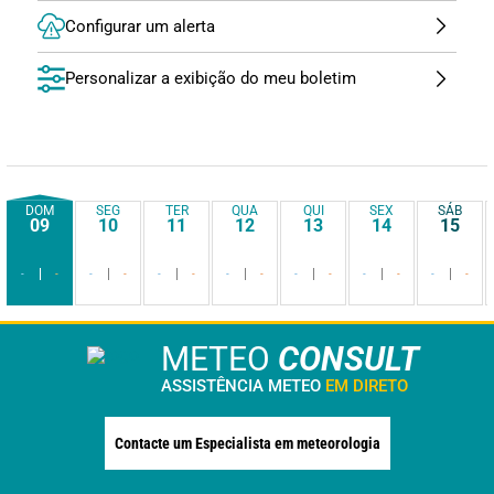
Configurar um alerta
Personalizar a exibição do meu boletim
DOM
SEG
TER
QUA
QUI
SEX
SÁB
09
10
11
12
13
14
15
-
-
-
-
-
-
-
-
-
-
-
-
-
-
METEO
CONSULT
ASSISTÊNCIA METEO
EM DIRETO
Contacte um Especialista em meteorologia