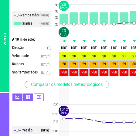
28
35
km/h
30
Ventos média
(km/h)
25
Rajadas
(km/h)
20
20
km/h
VENTO
A 10 m do solo:
Direção
100
°
105
°
105
°
105
°
105
°
110
°
110
°
105
(°)
Velocidade
20
20
20
20
20
20
21
21
(km/h)
28
29
29
29
29
29
29
30
Rajadas
(km/h)
>50
>50
>50
>50
>50
>50
>50
>5
Sob tempestades
(km/h)
Comparar os modelos meteorológicos
1020
1012
hPa
1015
1010
Pressão
(hPa)
1005