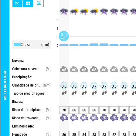
9
6
0.5
3
mm
Chuva
(mm)
0
Nuvens:
Cobertura nuvens
(%)
65
60
65
65
60
60
60
5
METEOROLOGIA
Precipitação:
Quantidade de precipitações
(mm)
0.5
0.5
0.6
0.7
0.7
0.6
0.6
0.
Tipo de precipitações
Riscos:
Risco de precipitações
(%)
70
65
65
65
70
70
70
70
70
60
60
60
70
70
70
7
Risco de trovoada.
(%)
Luminosidade:
Humidade
(%)
86
85
84
83
83
82
83
83