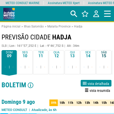
METEO CONSULT MARINE
Assinatura METEO Xpert
Assinatura METEO 
Página inicial
Ilhas Salomão
Malaita Province
Hadja
PREVISÃO CIDADE
HADJA
SLB
Lon : 161°57’,252 E
Lat : -9°46’,752 S
Alt : 34m
DOM
SEG
TER
QUA
QUI
SEX
SÁB
09
10
11
12
13
14
15
-
-
-
-
-
-
-
-
-
-
-
-
-
-
BOLETIM
vista detalhada
vista resumida
1 dia
3 dias
7 dias
15 dias
85%
Fiabilidade
Domingo 9 ago
09h
10h
11h
12h
13h
14h
15h
16
09h
10h
11h
12h
13h
14h
15h
16
Atualizado, às 6h
METEO CONSULT