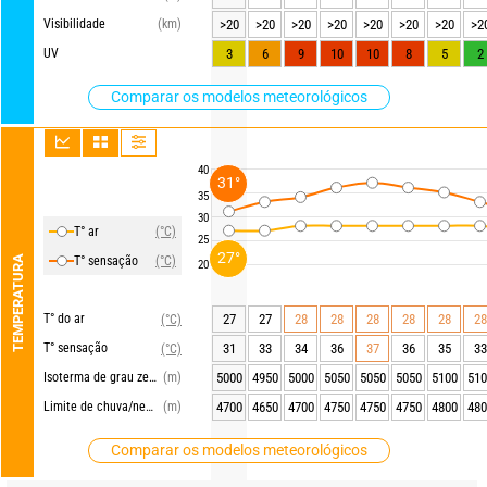
Visibilidade
(km)
>20
>20
>20
>20
>20
>20
>20
>2
UV
3
6
9
10
10
8
5
2
Comparar os modelos meteorológicos
40
31°
35
30
T° ar
(°C)
25
27°
TEMPERATURA
T° sensação
(°C)
20
T° do ar
27
27
28
28
28
28
28
28
(°C)
T° sensação
31
33
34
36
37
36
35
33
(°C)
Isoterma de grau zero
(m)
5000
4950
5000
5050
5050
5050
5100
510
Limite de chuva/neve
(m)
4700
4650
4700
4750
4750
4750
4800
480
Comparar os modelos meteorológicos