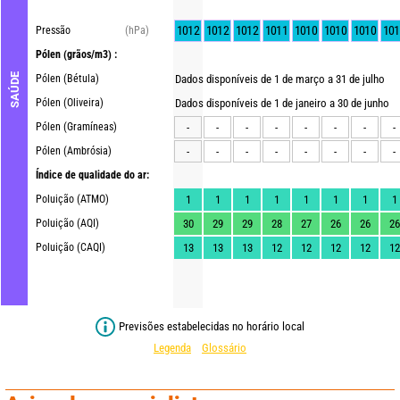
1012
1012
1012
1011
1010
1010
1010
101
Pressão
(hPa)
Pólen
(grãos/m3) :
SAÚDE
Pólen (Bétula)
Dados disponíveis de 1 de março a 31 de julho
Pólen (Oliveira)
Dados disponíveis de 1 de janeiro a 30 de junho
Pólen (Gramíneas)
-
-
-
-
-
-
-
-
Pólen (Ambrósia)
-
-
-
-
-
-
-
-
Índice de qualidade do ar:
Poluição (ATMO)
1
1
1
1
1
1
1
1
Poluição (AQI)
30
29
29
28
27
26
26
26
Poluição (CAQI)
13
13
13
12
12
12
12
12
Previsões estabelecidas no horário local
Legenda
Glossário