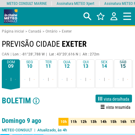
METEO CONSULT MARINE
Assinatura METEO Xpert
Assinatura METEO 
Página inicial
Canadá
Ontário
Exeter
PREVISÃO CIDADE
EXETER
CAN
Lon : -81°28’,788 W
Lat : 43°20’,616 N
Alt : 272m
DOM
SEG
TER
QUA
QUI
SEX
SÁB
09
10
11
12
13
14
15
-
-
-
-
-
-
-
-
-
-
-
-
-
-
BOLETIM
vista detalhada
vista resumida
1 dia
3 dias
7 dias
15 dias
90%
Fiabilidade
Domingo 9 ago
10h
11h
12h
13h
14h
15h
16h
17
10h
11h
12h
13h
14h
15h
16h
17
Atualizado, às 4h
METEO CONSULT