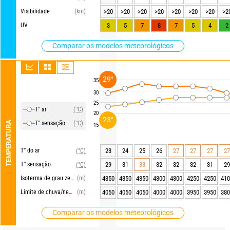
Visibilidade
(km)
>20
>20
>20
>20
>20
>20
>20
>2
UV
3
5
7
8
7
5
4
2
Comparar os modelos meteorológicos
29°
35
30
25
T° ar
(°C)
20
23°
TEMPERATURA
T° sensação
(°C)
15
T° do ar
23
24
25
26
27
27
27
27
(°C)
T° sensação
29
31
33
32
32
32
31
29
(°C)
Isoterma de grau zero
(m)
4350
4350
4350
4300
4300
4250
4250
410
Limite de chuva/neve
(m)
4050
4050
4050
4000
4000
3950
3950
380
Comparar os modelos meteorológicos