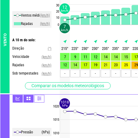
30
12
km/h
20
Ventos média
(km/h)
10
Rajadas
(km/h)
0
7
km/h
VENTO
A 10 m do solo:
Direção
215
°
225
°
230
°
230
°
235
°
235
°
220
°
220
(°)
Velocidade
7
9
11
12
14
14
15
17
(km/h)
12
14
17
19
21
23
25
29
Rajadas
(km/h)
-
-
-
-
-
-
-
-
Sob tempestades
(km/h)
Comparar os modelos meteorológicos
1018
hPa
1020
1015
Pressão
(hPa)
1010