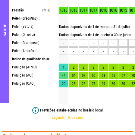
1018
1018
1017
1017
1016
1016
1015
101
Pressão
(hPa)
Pólen
(grãos/m3) :
SAÚDE
Pólen (Bétula)
Dados disponíveis de 1 de março a 31 de julho
Pólen (Oliveira)
Dados disponíveis de 1 de janeiro a 30 de junho
Pólen (Gramíneas)
-
-
-
-
-
-
-
-
Pólen (Ambrósia)
-
-
-
-
-
-
-
-
Índice de qualidade do ar:
Poluição (ATMO)
1
2
2
2
2
2
2
2
Poluição (AQI)
44
54
57
60
63
65
67
70
Poluição (CAQI)
20
25
26
27
29
30
30
32
Previsões estabelecidas no horário local
Legenda
Glossário