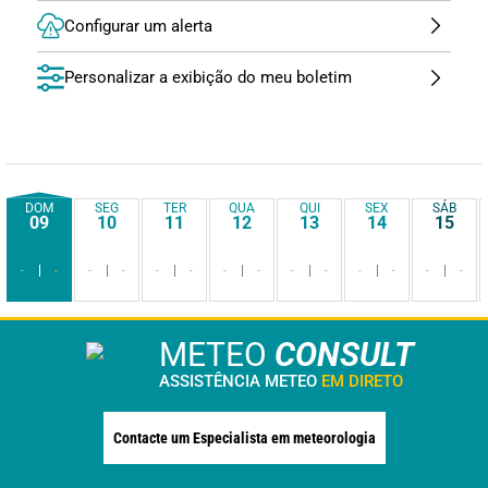
Configurar um alerta
Personalizar a exibição do meu boletim
DOM
SEG
TER
QUA
QUI
SEX
SÁB
09
10
11
12
13
14
15
-
-
-
-
-
-
-
-
-
-
-
-
-
-
METEO
CONSULT
ASSISTÊNCIA METEO
EM DIRETO
Contacte um Especialista em meteorologia