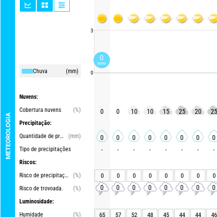
3
0
mm
Chuva
(mm)
0
Nuvens:
Cobertura nuvens
(%)
0
0
10
10
15
25
20
2
METEOROLOGIA
Precipitação:
Quantidade de precipitações
(mm)
0
0
0
0
0
0
0
0
Tipo de precipitações
-
-
-
-
-
-
-
-
Riscos:
Risco de precipitações
(%)
0
0
0
0
0
0
0
0
0
0
0
0
0
0
0
0
Risco de trovoada.
(%)
Luminosidade:
Humidade
(%)
65
57
52
48
45
44
44
46