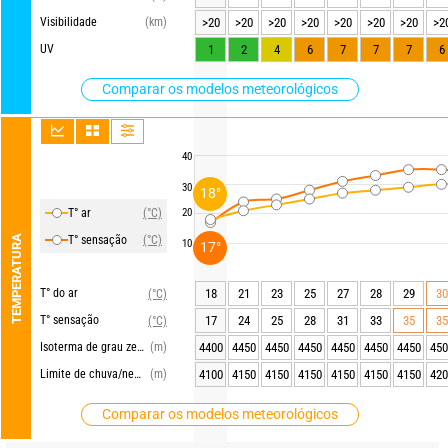
Visibilidade
(km)
>20
>20
>20
>20
>20
>20
>20
>2
UV
1
2
4
6
7
7
7
6
Comparar os modelos meteorológicos
40
30
18°
T° ar
(°C)
20
TEMPERATURA
T° sensação
(°C)
10
17°
T° do ar
18
21
23
25
27
28
29
30
(°C)
T° sensação
17
24
25
28
31
33
35
35
(°C)
Isoterma de grau zero
(m)
4400
4450
4450
4450
4450
4450
4450
450
Limite de chuva/neve
(m)
4100
4150
4150
4150
4150
4150
4150
420
Comparar os modelos meteorológicos