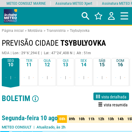
METEO CONSULT MARINE
Assinatura METEO Xpert
Assinatura METEO 
Página inicial
Moldávia
Transnistria
Tsybulyovka
PREVISÃO CIDADE
TSYBULYOVKA
MDA
Lon : 29°6’,294 E
Lat : 47°24’,408 N
Alt : 51m
SEG
TER
QUA
QUI
SEX
SÁB
DOM
10
11
12
13
14
15
16
-
-
-
-
-
-
-
-
-
-
-
-
-
-
BOLETIM
vista detalhada
vista resumida
1 dia
3 dias
7 dias
15 dias
90%
Fiabilidade
Segunda-feira 10 ago
08h
09h
10h
11h
12h
13h
14h
15
08h
09h
10h
11h
12h
13h
14h
15
Atualizado, às 2h
METEO CONSULT