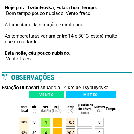
Hoje para Tsybulyovka,
Estará bom tempo.
 Bom tempo pouco nublado. Vento fraco.
A fiabilidade da situação é muito boa.
As temperaturas variam entre 14 e 30°C, estará muito 
quentes à tarde.
Esta noite,
céu pouco nublado.
 Vento fraco.
OBSERVAÇÕES
Estação Dubasari
situado a 14 km de Tsybulyovka
VENTO
METEO
Quantidade
Hora
Dir.
Vel.
Raj.
Temp.
Nuvens
de chuva
Tempo
local
(°)
(km/h)
(km/h)
(°C)
(%)
(mm)
05h
0
4
-
18.6
-
0
-
02h
30
4
-
20.3
-
0
-