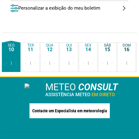
Personalizar a exibição do meu boletim
SEG
TER
QUA
QUI
SEX
SÁB
DOM
10
11
12
13
14
15
16
-
-
-
-
-
-
-
-
-
-
-
-
-
-
METEO
CONSULT
ASSISTÊNCIA METEO
EM DIRETO
Contacte um Especialista em meteorologia