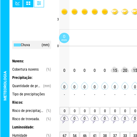
3
0
mm
Chuva
(mm)
0
Nuvens:
Cobertura nuvens
(%)
0
0
0
0
0
15
20
1
METEOROLOGIA
Precipitação:
Quantidade de precipitações
(mm)
0
0
0
0
0
0
0
0
Tipo de precipitações
-
-
-
-
-
-
-
-
Riscos:
Risco de precipitações
(%)
0
0
0
0
0
0
0
0
0
0
0
0
0
0
0
0
Risco de trovoada.
(%)
Luminosidade:
Humidade
(%)
67
54
46
41
38
37
33
33