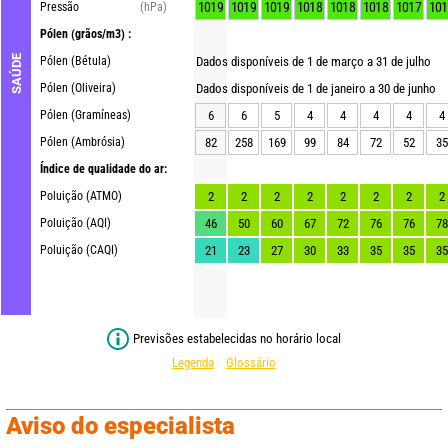
1019
1019
1019
1018
1018
1018
1017
101
Pressão
(hPa)
Pólen
(grãos/m3) :
SAÚDE
Pólen (Bétula)
Dados disponíveis de 1 de março a 31 de julho
Pólen (Oliveira)
Dados disponíveis de 1 de janeiro a 30 de junho
Pólen (Gramíneas)
6
6
5
4
4
4
4
4
Pólen (Ambrósia)
82
258
169
99
84
72
52
35
Índice de qualidade do ar:
Poluição (ATMO)
2
2
2
2
2
2
2
2
Poluição (AQI)
46
50
60
67
72
76
76
78
Poluição (CAQI)
21
23
27
30
33
35
35
35
Previsões estabelecidas no horário local
Legenda
Glossário
Aviso do especialista