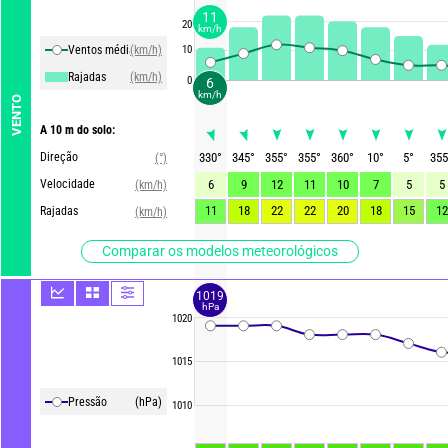
11
20
km/h
Ventos média
(km/h)
10
Rajadas
(km/h)
0
6
km/h
VENTO
A 10 m do solo:
Direção
330
°
345
°
355
°
355
°
360
°
10
°
5
°
355
(°)
Velocidade
6
9
12
11
10
7
5
5
(km/h)
11
18
22
22
20
18
15
12
Rajadas
(km/h)
Comparar os modelos meteorológicos
1019
hPa
1020
1015
Pressão
(hPa)
1010