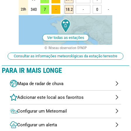
23h
340
7
-
18.2
-
0
-
Ver todas as estações
Réseau observation SYNOP
Consultar as informações meteorológicas da estação terrestre
PARA IR MAIS LONGE
Mapa de radar de chuva
Configurar um Meteomail
Configurar um alerta