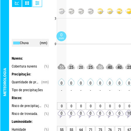
3
0
mm
Chuva
(mm)
0
Nuvens:
Cobertura nuvens
(%)
55
25
20
25
50
40
40
2
METEOROLOGIA
Precipitação:
Quantidade de precipitações
(mm)
0
0
0
0
0
0
0
0
Tipo de precipitações
-
-
-
-
-
-
-
-
Riscos:
Risco de precipitações
(%)
0
0
0
0
0
0
0
0
0
0
0
0
0
0
0
1
Risco de trovoada.
(%)
Luminosidade:
Humidade
(%)
55
55
64
71
75
76
71
67