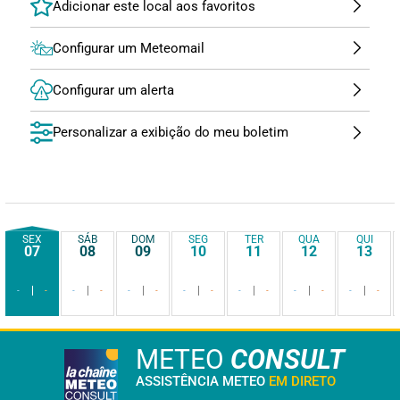
Configurar um Meteomail
Configurar um alerta
Personalizar a exibição do meu boletim
SEX
SÁB
DOM
SEG
TER
QUA
QUI
07
08
09
10
11
12
13
-
-
-
-
-
-
-
-
-
-
-
-
-
-
METEO
CONSULT
ASSISTÊNCIA METEO
EM DIRETO