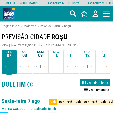
METEO CONSULT MARINE
Assinatura METEO Xpert
Assinatura METEO 
Página inicial
Moldávia
Raion de Cahul
Roșu
PREVISÃO CIDADE
ROȘU
MDA
Lon : 28°11’,916 E
Lat : 45°57’,444 N
Alt : 31m
SEX
SÁB
DOM
SEG
TER
QUA
QUI
07
08
09
10
11
12
13
-
-
-
-
-
-
-
-
-
-
-
-
-
-
BOLETIM
vista detalhada
vista resumida
1 dia
3 dias
7 dias
15 dias
85%
Fiabilidade
Sexta-feira 7 ago
02h
03h
04h
05h
06h
07h
08h
09
02h
03h
04h
05h
06h
07h
08h
09
Atualizado, às 2h
METEO CONSULT