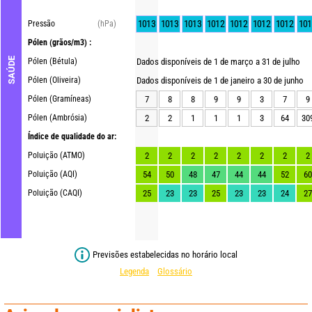
1013
1013
1013
1012
1012
1012
1012
101
Pressão
(hPa)
Pólen
(grãos/m3) :
SAÚDE
Pólen (Bétula)
Dados disponíveis de 1 de março a 31 de julho
Pólen (Oliveira)
Dados disponíveis de 1 de janeiro a 30 de junho
Pólen (Gramíneas)
7
8
8
9
9
3
7
9
Pólen (Ambrósia)
2
2
1
1
1
3
64
30
Índice de qualidade do ar:
Poluição (ATMO)
2
2
2
2
2
2
2
2
Poluição (AQI)
54
50
48
47
44
44
52
60
Poluição (CAQI)
25
23
23
25
23
23
24
27
Previsões estabelecidas no horário local
Legenda
Glossário