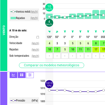
30
10
20
km/h
Ventos média
(km/h)
10
Rajadas
(km/h)
0
4
km/h
VENTO
A 10 m do solo:
Direção
120
°
55
°
0
°
0
°
5
°
10
°
10
°
355
(°)
Velocidade
4
3
3
5
5
6
8
7
(km/h)
10
7
5
10
11
11
17
17
Rajadas
(km/h)
-
-
-
-
-
-
-
-
Sob tempestades
(km/h)
Comparar os modelos meteorológicos
1020
1013
hPa
1015
1010
Pressão
(hPa)
1005