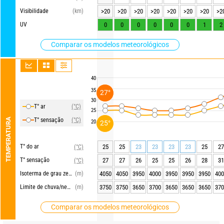
Visibilidade
(km)
>20
>20
>20
>20
>20
>20
>20
>2
UV
0
0
0
0
0
0
1
2
Comparar os modelos meteorológicos
40
35
27°
30
T° ar
(°C)
25
TEMPERATURA
T° sensação
(°C)
20
25°
T° do ar
25
25
23
23
23
23
25
27
(°C)
T° sensação
27
27
26
25
25
26
28
31
(°C)
Isoterma de grau zero
(m)
4050
4050
3950
4000
3950
3950
3950
400
Limite de chuva/neve
(m)
3750
3750
3650
3700
3650
3650
3650
370
Comparar os modelos meteorológicos