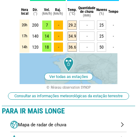
Quantidade
Hora
Dir.
Vel.
Raj.
Temp.
Nuvens
de chuva
Tempo
local
(°)
(km/h)
(km/h)
(°C)
(%)
(mm)
20h
200
7
-
29.2
-
25
-
17h
140
14
-
34.9
-
25
-
14h
120
18
-
36.6
-
50
-
Ver todas as estações
Réseau observation SYNOP
Consultar as informações meteorológicas da estação terrestre
PARA IR MAIS LONGE
Mapa de radar de chuva