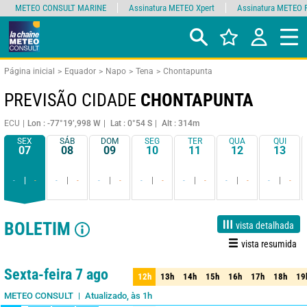
METEO CONSULT MARINE
Assinatura METEO Xpert
Assinatura METEO 
Página inicial
Equador
Napo
Tena
Chontapunta
PREVISÃO CIDADE
CHONTAPUNTA
ECU
Lon : -77°19’,998 W
Lat : 0°54 S
Alt : 314m
SEX
SÁB
DOM
SEG
TER
QUA
QUI
07
08
09
10
11
12
13
-
-
-
-
-
-
-
-
-
-
-
-
-
-
BOLETIM
vista detalhada
vista resumida
1 dia
3 dias
7 dias
15 dias
90%
Fiabilidade
Sexta-feira 7 ago
12h
13h
14h
15h
16h
17h
18h
19
12h
13h
14h
15h
16h
17h
18h
19
Atualizado, às 1h
METEO CONSULT