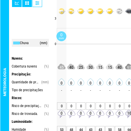
3
0
mm
Chuva
(mm)
0
Nuvens:
Cobertura nuvens
(%)
45
40
25
30
15
15
40
6
METEOROLOGIA
Precipitação:
Quantidade de precipitações
(mm)
0
0
0
0
0
0
0
0
Tipo de precipitações
-
-
-
-
-
-
-
-
Riscos:
Risco de precipitações
(%)
0
0
0
0
0
0
0
0
0
0
0
0
0
0
0
1
Risco de trovoada.
(%)
Luminosidade:
Humidade
(%)
53
48
44
43
43
50
58
66