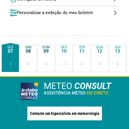
Personalizar a exibição do meu boletim
SEX
SÁB
DOM
SEG
TER
QUA
QUI
07
08
09
10
11
12
13
-
-
-
-
-
-
-
-
-
-
-
-
-
-
METEO
CONSULT
ASSISTÊNCIA METEO
EM DIRETO
Contacte um Especialista em meteorologia