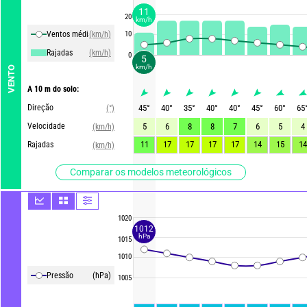
11
20
km/h
Ventos média
(km/h)
10
Rajadas
(km/h)
0
5
km/h
VENTO
A 10 m do solo:
Direção
45
°
40
°
35
°
40
°
40
°
45
°
60
°
65
(°)
Velocidade
5
6
8
8
7
6
5
4
(km/h)
11
17
17
17
17
14
15
14
Rajadas
(km/h)
Comparar os modelos meteorológicos
1020
1012
hPa
1015
1010
Pressão
(hPa)
1005