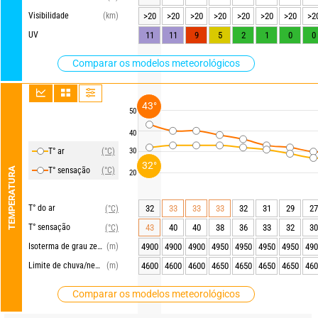
Visibilidade
(km)
>20
>20
>20
>20
>20
>20
>20
>2
UV
11
11
9
5
2
1
0
0
Comparar os modelos meteorológicos
43°
50
40
T° ar
(°C)
30
32°
TEMPERATURA
T° sensação
(°C)
20
T° do ar
32
33
33
33
32
31
29
27
(°C)
T° sensação
43
40
40
38
36
33
32
30
(°C)
Isoterma de grau zero
(m)
4900
4900
4900
4950
4950
4950
4950
490
Limite de chuva/neve
(m)
4600
4600
4600
4650
4650
4650
4650
460
Comparar os modelos meteorológicos