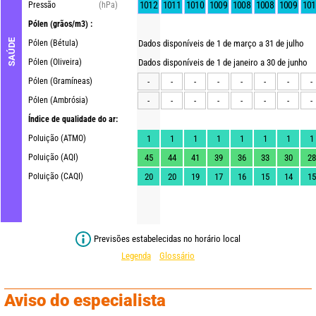
1012
1011
1010
1009
1008
1008
1009
101
Pressão
(hPa)
Pólen
(grãos/m3) :
SAÚDE
Pólen (Bétula)
Dados disponíveis de 1 de março a 31 de julho
Pólen (Oliveira)
Dados disponíveis de 1 de janeiro a 30 de junho
Pólen (Gramíneas)
-
-
-
-
-
-
-
-
Pólen (Ambrósia)
-
-
-
-
-
-
-
-
Índice de qualidade do ar:
Poluição (ATMO)
1
1
1
1
1
1
1
1
Poluição (AQI)
45
44
41
39
36
33
30
28
Poluição (CAQI)
20
20
19
17
16
15
14
15
Previsões estabelecidas no horário local
Legenda
Glossário
Aviso do especialista