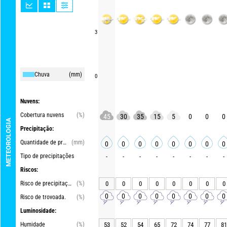
3
Chuva
(mm)
0
Nuvens:
Cobertura nuvens
(%)
45
30
35
15
5
0
0
0
METEOROLOGIA
Precipitação:
Quantidade de precipitações
(mm)
0
0
0
0
0
0
0
0
Tipo de precipitações
-
-
-
-
-
-
-
-
Riscos:
Risco de precipitações
(%)
0
0
0
0
0
0
0
0
0
0
0
0
0
0
0
0
Risco de trovoada.
(%)
Luminosidade:
Humidade
(%)
53
52
54
65
72
74
77
81