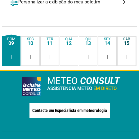
Personalizar a exibição do meu boletim
DOM
SEG
TER
QUA
QUI
SEX
SÁB
09
10
11
12
13
14
15
-
-
-
-
-
-
-
-
-
-
-
-
-
-
METEO
CONSULT
ASSISTÊNCIA METEO
EM DIRETO
Contacte um Especialista em meteorologia