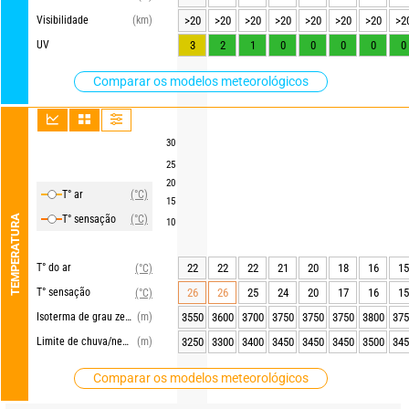
Visibilidade
(km)
>20
>20
>20
>20
>20
>20
>20
>2
UV
3
2
1
0
0
0
0
0
Comparar os modelos meteorológicos
30
25
20
T° ar
(°C)
15
TEMPERATURA
T° sensação
(°C)
10
T° do ar
22
22
22
21
20
18
16
15
(°C)
T° sensação
26
26
25
24
20
17
16
15
(°C)
Isoterma de grau zero
(m)
3550
3600
3700
3750
3750
3750
3800
375
Limite de chuva/neve
(m)
3250
3300
3400
3450
3450
3450
3500
345
Comparar os modelos meteorológicos