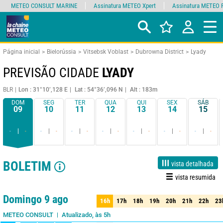
METEO CONSULT MARINE
Assinatura METEO Xpert
Assinatura METEO 
Página inicial
Bielorússia
Vitsebsk Voblast
Dubrowna District
Lyady
PREVISÃO CIDADE
LYADY
BLR
Lon : 31°10’,128 E
Lat : 54°36’,096 N
Alt : 183m
DOM
SEG
TER
QUA
QUI
SEX
SÁB
09
10
11
12
13
14
15
-
-
-
-
-
-
-
-
-
-
-
-
-
-
BOLETIM
vista detalhada
vista resumida
1 dia
3 dias
7 dias
15 dias
90%
Fiabilidade
Domingo 9 ago
16h
17h
18h
19h
20h
21h
22h
23
16h
17h
18h
19h
20h
21h
22h
23
Atualizado, às 5h
METEO CONSULT