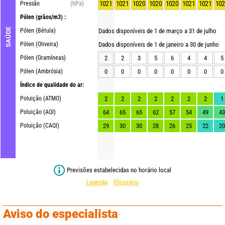
1021
1021
1020
1020
1020
1021
1021
102
Pressão
(hPa)
Pólen
(grãos/m3) :
SAÚDE
Pólen (Bétula)
Dados disponíveis de 1 de março a 31 de julho
Pólen (Oliveira)
Dados disponíveis de 1 de janeiro a 30 de junho
Pólen (Gramíneas)
2
2
3
5
6
4
4
5
Pólen (Ambrósia)
0
0
0
0
0
0
0
0
Índice de qualidade do ar:
Poluição (ATMO)
2
2
2
2
2
2
2
1
Poluição (AQI)
64
65
65
62
57
54
49
43
Poluição (CAQI)
29
30
30
28
26
25
22
20
Previsões estabelecidas no horário local
Legenda
Glossário
Aviso do especialista