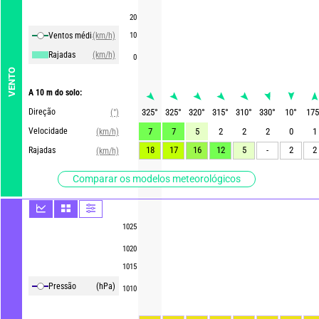
20
Ventos média
(km/h)
10
Rajadas
(km/h)
0
VENTO
A 10 m do solo:
Direção
325
°
325
°
320
°
315
°
310
°
330
°
10
°
175
(°)
Velocidade
7
7
5
2
2
2
0
1
(km/h)
18
17
16
12
5
-
2
2
Rajadas
(km/h)
Comparar os modelos meteorológicos
1025
1020
1015
Pressão
(hPa)
1010