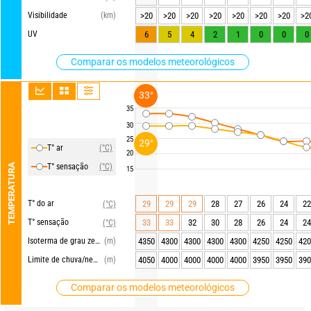
Visibilidade
(km)
>20
>20
>20
>20
>20
>20
>20
>2
UV
6
5
4
2
1
0
0
0
Comparar os modelos meteorológicos
33°
35
30
25
29°
T° ar
(°C)
20
TEMPERATURA
T° sensação
(°C)
15
T° do ar
29
29
29
28
27
26
24
22
(°C)
T° sensação
33
33
32
30
28
26
24
24
(°C)
Isoterma de grau zero
(m)
4350
4300
4300
4300
4300
4250
4250
420
Limite de chuva/neve
(m)
4050
4000
4000
4000
4000
3950
3950
390
Comparar os modelos meteorológicos