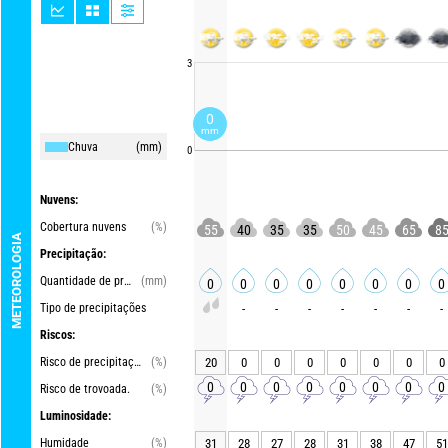
3
0
mm
Chuva
(mm)
0
Nuvens:
Cobertura nuvens
(%)
55
40
35
35
50
45
65
8
METEOROLOGIA
Precipitação:
Quantidade de precipitações
(mm)
0
0
0
0
0
0
0
0
Tipo de precipitações
-
-
-
-
-
-
-
Riscos:
Risco de precipitações
(%)
20
0
0
0
0
0
0
0
0
0
0
0
0
0
0
0
Risco de trovoada.
(%)
Luminosidade:
Humidade
(%)
31
28
27
28
31
38
47
51