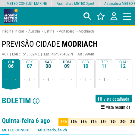
METEO CONSULT MARINE
Assinatura METEO Xpert
Assinatura METEO 
Página inicial
Áustria
Estíria
Voitsberg
Modriach
PREVISÃO CIDADE
MODRIACH
AUT
Lon : 15°3’,624 E
Lat : 46°57’,462 N
Alt : 996m
QUI
SEX
SÁB
DOM
SEG
TER
QUA
06
07
08
09
10
11
12
-
-
-
-
-
-
-
-
-
-
-
-
-
-
BOLETIM
vista detalhada
vista resumida
1 dia
3 dias
7 dias
15 dias
85%
Fiabilidade
Quinta-feira 6 ago
14h
15h
16h
17h
18h
19h
20h
21
14h
15h
16h
17h
18h
19h
20h
21
Atualizado, às 2h
METEO CONSULT