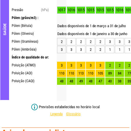
1017
1016
1015
1015
1015
1015
1016
101
Pressão
(hPa)
Pólen
(grãos/m3) :
SAÚDE
Pólen (Bétula)
Dados disponíveis de 1 de março a 31 de julho
Pólen (Oliveira)
Dados disponíveis de 1 de janeiro a 30 de junho
Pólen (Gramíneas)
2
2
2
2
2
3
3
3
Pólen (Ambrósia)
3
3
3
2
2
1
1
1
Índice de qualidade do ar:
Poluição (ATMO)
3
3
3
3
3
2
2
2
Poluição (AQI)
110
110
113
110
105
89
84
77
Poluição (CAQI)
48
48
49
48
47
40
38
35
Previsões estabelecidas no horário local
Legenda
Glossário