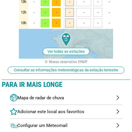
13h
-
-
-
-
-
-
-
12h
-
-
-
-
-
-
-
10h
-
-
-
-
-
-
-
Ver todas as estações
Réseau observation SYNOP
Consultar as informações meteorológicas da estação terrestre
PARA IR MAIS LONGE
Mapa de radar de chuva
Configurar um Meteomail