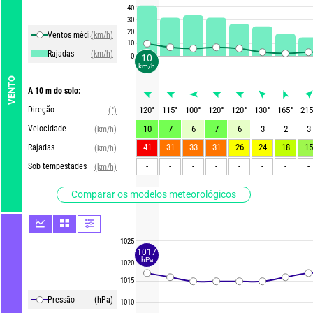
40
30
20
Ventos média
(km/h)
10
Rajadas
(km/h)
0
10
km/h
VENTO
A 10 m do solo:
Direção
120
°
115
°
100
°
120
°
120
°
130
°
165
°
215
(°)
Velocidade
10
7
6
7
6
3
2
3
(km/h)
41
31
33
31
26
24
18
15
Rajadas
(km/h)
-
-
-
-
-
-
-
-
Sob tempestades
(km/h)
Comparar os modelos meteorológicos
1025
1017
hPa
1020
1015
Pressão
(hPa)
1010