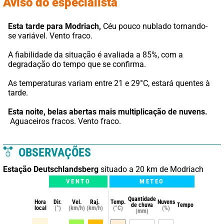
Aviso do especialista
Esta tarde para Modriach,
 Céu pouco nublado tornando-
se variável. Vento fraco.
A fiabilidade da situação é avaliada a 85%, com a 
degradação do tempo que se confirma.
As temperaturas variam entre 21 e 29°C, estará quentes à 
tarde.
Esta noite,
belas abertas mais multiplicação de nuvens.
 Aguaceiros fracos. Vento fraco.
OBSERVAÇÕES
Estação Deutschlandsberg
situado a 20 km de Modriach
VENTO
METEO
Quantidade
Hora
Dir.
Vel.
Raj.
Temp.
Nuvens
de chuva
Tempo
local
(°)
(km/h)
(km/h)
(°C)
(%)
(mm)