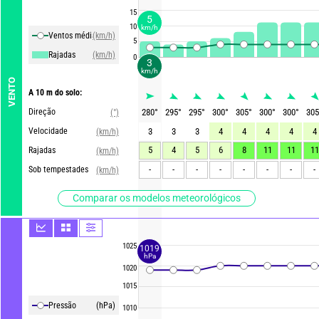
15
5
10
km/h
Ventos média
(km/h)
5
Rajadas
(km/h)
0
3
km/h
VENTO
A 10 m do solo:
Direção
280
°
295
°
295
°
300
°
305
°
300
°
300
°
305
(°)
Velocidade
3
3
3
4
4
4
4
4
(km/h)
5
4
5
6
8
11
11
11
Rajadas
(km/h)
-
-
-
-
-
-
-
-
Sob tempestades
(km/h)
Comparar os modelos meteorológicos
1025
1019
hPa
1020
1015
Pressão
(hPa)
1010