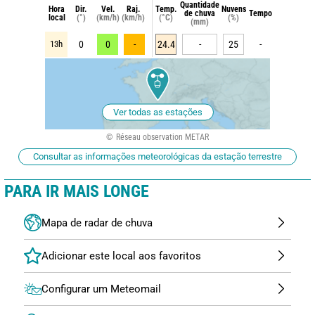
Quantidade
Hora
Dir.
Vel.
Raj.
Temp.
Nuvens
de chuva
Tempo
local
(°)
(km/h)
(km/h)
(°C)
(%)
(mm)
13h
0
0
-
24.4
-
25
-
Ver todas as estações
Réseau observation METAR
Consultar as informações meteorológicas da estação terrestre
PARA IR MAIS LONGE
Mapa de radar de chuva
Configurar um Meteomail