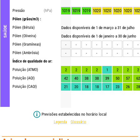
1019
1019
1019
1020
1020
1020
1020
102
Pressão
(hPa)
Pólen
(grãos/m3) :
SAÚDE
Pólen (Bétula)
Dados disponíveis de 1 de março a 31 de julho
Pólen (Oliveira)
Dados disponíveis de 1 de janeiro a 30 de junho
Pólen (Gramíneas)
-
-
-
-
-
-
-
-
Pólen (Ambrósia)
-
-
-
-
-
-
-
-
Índice de qualidade do ar:
Poluição (ATMO)
2
2
2
2
1
2
2
2
Poluição (AQI)
42
40
38
38
39
50
57
62
Poluição (CAQI)
21
20
18
18
17
23
26
28
Previsões estabelecidas no horário local
Legenda
Glossário