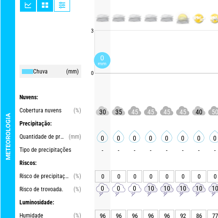
3
0
mm
Chuva
(mm)
0
Nuvens:
Cobertura nuvens
(%)
30
35
45
45
45
45
40
5
METEOROLOGIA
Precipitação:
Quantidade de precipitações
(mm)
0
0
0
0
0
0
0
0
Tipo de precipitações
-
-
-
-
-
-
-
-
Riscos:
Risco de precipitações
(%)
0
0
0
0
0
0
0
0
0
0
0
10
10
10
10
1
Risco de trovoada.
(%)
Luminosidade:
Humidade
(%)
96
96
96
96
96
92
86
77