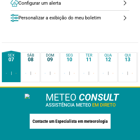
Configurar um alerta
Personalizar a exibição do meu boletim
SEX
SÁB
DOM
SEG
TER
QUA
QUI
07
08
09
10
11
12
13
-
-
-
-
-
-
-
-
-
-
-
-
-
-
METEO
CONSULT
ASSISTÊNCIA METEO
EM DIRETO
Contacte um Especialista em meteorologia