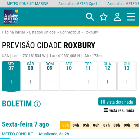
METEO CONSULT MARINE
Assinatura METEO Xpert
Assinatura METEO 
Página inicial
Estados Unidos
Connecticut
Roxbury
PREVISÃO CIDADE
ROXBURY
USA
Lon : -73°18’,534 W
Lat : 41°33’,408 N
Alt : 173m
SEX
SÁB
DOM
SEG
TER
QUA
QUI
07
08
09
10
11
12
13
-
-
-
-
-
-
-
-
-
-
-
-
-
-
BOLETIM
vista detalhada
vista resumida
1 dia
3 dias
7 dias
15 dias
90%
Fiabilidade
Sexta-feira 7 ago
03h
04h
05h
06h
07h
08h
09h
10
03h
04h
05h
06h
07h
08h
09h
10
Atualizado, às 2h
METEO CONSULT