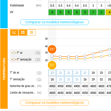
Visibilidade
(km)
0.5
0.5
0.4
0.4
0.5
2
5
>2
UV
0
0
0
0
0
1
2
4
Comparar os modelos meteorológicos
50
40
26°
T° ar
(°C)
30
TEMPERATURA
T° sensação
(°C)
20
22°
T° do ar
22
22
22
22
22
24
25
27
(°C)
T° sensação
26
25
25
25
26
29
32
35
(°C)
Isoterma de grau zero
(m)
4900
4950
4950
4900
4850
4800
4800
475
Limite de chuva/neve
(m)
4600
4650
4650
4600
4550
4500
4500
445
Comparar os modelos meteorológicos