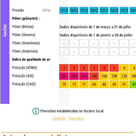
1013
1012
1012
1012
1012
1013
1013
101
Pressão
(hPa)
Pólen
(grãos/m3) :
SAÚDE
Pólen (Bétula)
Dados disponíveis de 1 de março a 31 de julho
Pólen (Oliveira)
Dados disponíveis de 1 de janeiro a 30 de junho
Pólen (Gramíneas)
-
-
-
-
-
-
-
-
Pólen (Ambrósia)
-
-
-
-
-
-
-
-
Índice de qualidade do ar:
Poluição (ATMO)
4
4
4
4
4
4
3
3
Poluição (AQI)
231
222
213
180
160
138
123
10
Poluição (CAQI)
73
72
71
65
60
55
51
47
Previsões estabelecidas no horário local
Legenda
Glossário