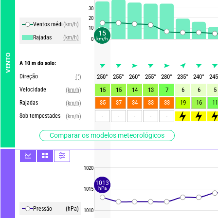
30
20
Ventos média
(km/h)
10
15
Rajadas
(km/h)
0
km/h
VENTO
A 10 m do solo:
Direção
250
°
255
°
260
°
255
°
280
°
235
°
240
°
245
(°)
Velocidade
15
15
14
13
7
6
6
5
(km/h)
35
37
34
33
33
19
16
11
Rajadas
(km/h)
-
-
-
-
-
>80
>90
>8
Sob tempestades
(km/h)
Comparar os modelos meteorológicos
1020
1013
hPa
1015
Pressão
(hPa)
1010