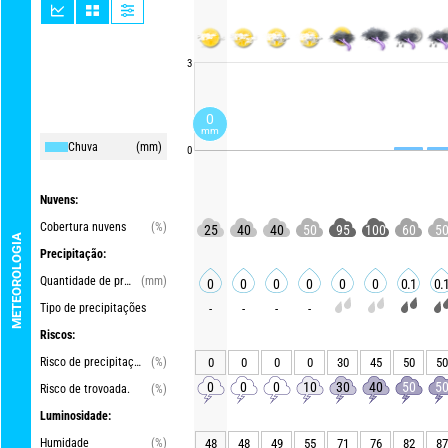
3
0
mm
Chuva
(mm)
0
Nuvens:
Cobertura nuvens
(%)
25
40
40
50
95
100
60
5
METEOROLOGIA
Precipitação:
Quantidade de precipitações
(mm)
0
0
0
0
0
0
0.1
0.
Tipo de precipitações
-
-
-
-
Riscos:
Risco de precipitações
(%)
0
0
0
0
30
45
50
50
0
0
0
10
30
40
50
5
Risco de trovoada.
(%)
Luminosidade:
Humidade
(%)
48
48
49
55
71
76
82
87