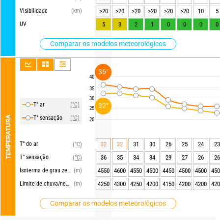
Visibilidade
(km)
>20
>20
>20
>20
>20
>20
10
5
UV
5
3
2
1
0
0
0
0
Comparar os modelos meteorológicos
36°
40
35
30
T° ar
(°C)
32°
25
TEMPERATURA
T° sensação
(°C)
20
T° do ar
32
32
31
30
26
25
24
23
(°C)
T° sensação
36
35
34
34
29
27
26
26
(°C)
Isoterma de grau zero
(m)
4550
4600
4550
4500
4450
4500
4500
450
Limite de chuva/neve
(m)
4250
4300
4250
4200
4150
4200
4200
420
Comparar os modelos meteorológicos