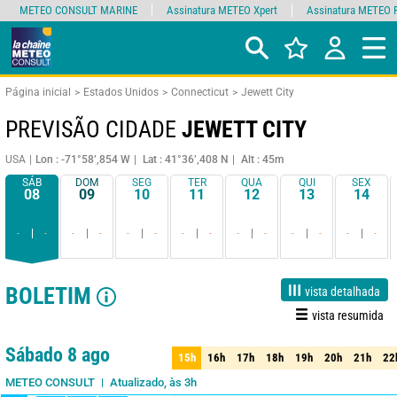
METEO CONSULT MARINE
Assinatura METEO Xpert
Assinatura METEO 
Página inicial
Estados Unidos
Connecticut
Jewett City
PREVISÃO CIDADE
JEWETT CITY
USA
Lon : -71°58’,854 W
Lat : 41°36’,408 N
Alt : 45m
SÁB
DOM
SEG
TER
QUA
QUI
SEX
08
09
10
11
12
13
14
-
-
-
-
-
-
-
-
-
-
-
-
-
-
BOLETIM
vista detalhada
vista resumida
1 dia
3 dias
7 dias
15 dias
90%
Fiabilidade
Sábado 8 ago
15h
16h
17h
18h
19h
20h
21h
22
15h
16h
17h
18h
19h
20h
21h
22
Atualizado, às 3h
METEO CONSULT