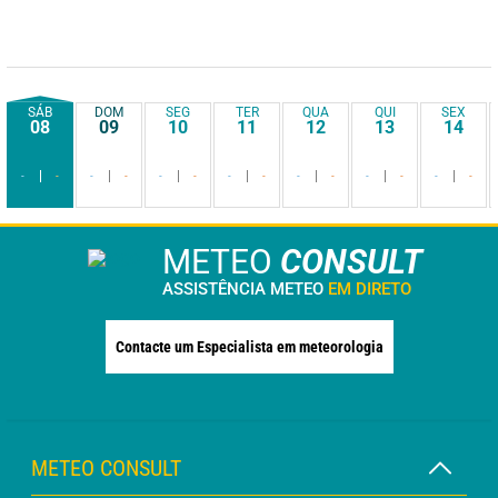
SÁB
DOM
SEG
TER
QUA
QUI
SEX
08
09
10
11
12
13
14
-
-
-
-
-
-
-
-
-
-
-
-
-
-
METEO
CONSULT
ASSISTÊNCIA METEO
EM DIRETO
Contacte um Especialista em meteorologia
METEO CONSULT