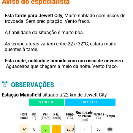
Aviso do especialista
Esta tarde para Jewett City,
 Muito nublado com riscos de 
trovoada. Sem precipitação. Vento fraco.
A fiabilidade da situação é muito boa.
As temperaturas variam entre 22 e 32°C, estará muito 
quentes à tarde.
Esta noite,
nublado e húmido com um risco de nevoeiro.
 Aguaceiros que chegam a meio da noite. Vento fraco.
OBSERVAÇÕES
Estação Mansfield
situado a 22 km de Jewett City
VENTO
METEO
Quantidade
Hora
Dir.
Vel.
Raj.
Temp.
Nuvens
de chuva
Tempo
local
(°)
(km/h)
(km/h)
(°C)
(%)
(mm)
14h
0
0
-
23.3
-
50