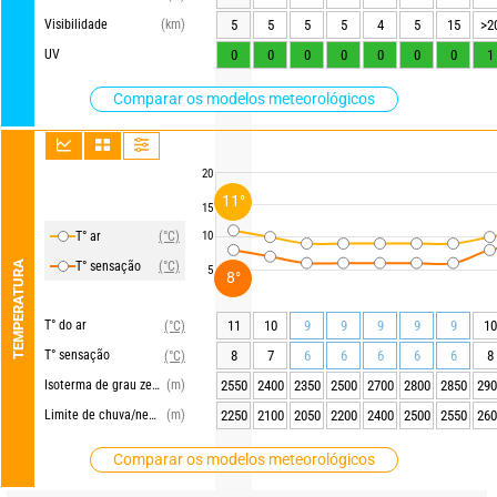
Visibilidade
(km)
5
5
5
5
4
5
15
>2
UV
0
0
0
0
0
0
0
1
Comparar os modelos meteorológicos
20
11°
15
T° ar
(°C)
10
TEMPERATURA
T° sensação
(°C)
5
8°
T° do ar
11
10
9
9
9
9
9
10
(°C)
T° sensação
8
7
6
6
6
6
6
8
(°C)
Isoterma de grau zero
(m)
2550
2400
2350
2500
2700
2800
2850
290
Limite de chuva/neve
(m)
2250
2100
2050
2200
2400
2500
2550
260
Comparar os modelos meteorológicos