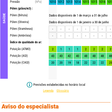
1010
1012
1013
1014
1015
1015
1016
101
Pressão
(hPa)
Pólen
(grãos/m3) :
SAÚDE
Pólen (Bétula)
Dados disponíveis de 1 de março a 31 de julho
Pólen (Oliveira)
Dados disponíveis de 1 de janeiro a 30 de junho
Pólen (Gramíneas)
-
-
-
-
-
-
-
-
Pólen (Ambrósia)
-
-
-
-
-
-
-
-
Índice de qualidade do ar:
Poluição (ATMO)
2
1
1
1
2
2
2
2
Poluição (AQI)
43
43
42
40
48
48
48
48
Poluição (CAQI)
20
20
19
18
22
22
22
25
Previsões estabelecidas no horário local
Legenda
Glossário
Aviso do especialista