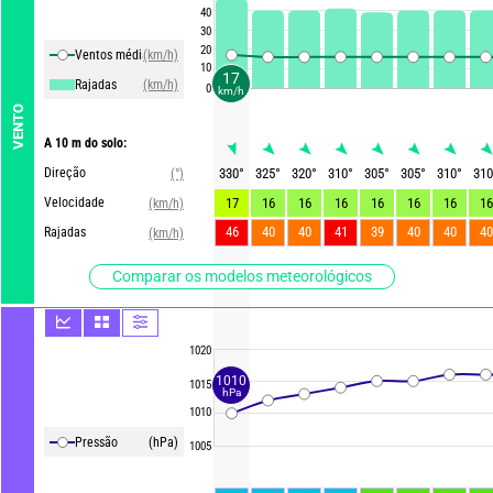
40
30
20
Ventos média
(km/h)
10
17
Rajadas
(km/h)
0
km/h
VENTO
A 10 m do solo:
Direção
330
°
325
°
320
°
310
°
305
°
305
°
310
°
310
(°)
Velocidade
17
16
16
16
16
16
16
16
(km/h)
46
40
40
41
39
40
40
40
Rajadas
(km/h)
Comparar os modelos meteorológicos
1020
1010
1015
hPa
1010
Pressão
(hPa)
1005