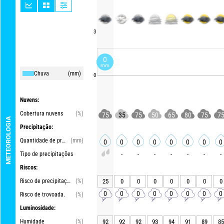
3
0
mm
Chuva
(mm)
0
Nuvens:
Cobertura nuvens
(%)
75
35
75
50
65
80
75
7
METEOROLOGIA
Precipitação:
Quantidade de precipitações
(mm)
0
0
0
0
0
0
0
0
Tipo de precipitações
-
-
-
-
-
-
-
Riscos:
Risco de precipitações
(%)
25
0
0
0
0
0
0
0
0
0
0
0
0
0
0
0
Risco de trovoada.
(%)
Luminosidade:
Humidade
(%)
92
92
92
93
94
91
89
85