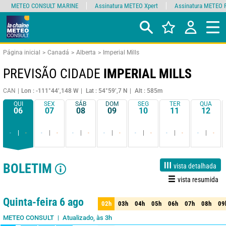
METEO CONSULT MARINE
Assinatura METEO Xpert
Assinatura METEO 
Página inicial
Canadá
Alberta
Imperial Mills
PREVISÃO CIDADE
IMPERIAL MILLS
CAN
Lon : -111°44’,148 W
Lat : 54°59’,7 N
Alt : 585m
QUI
SEX
SÁB
DOM
SEG
TER
QUA
06
07
08
09
10
11
12
-
-
-
-
-
-
-
-
-
-
-
-
-
-
BOLETIM
vista detalhada
vista resumida
1 dia
3 dias
7 dias
15 dias
90%
Fiabilidade
Quinta-feira 6 ago
02h
03h
04h
05h
06h
07h
08h
09
02h
03h
04h
05h
06h
07h
08h
09
Atualizado, às 3h
METEO CONSULT