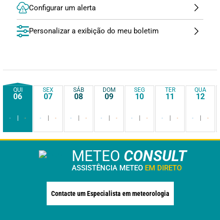
Configurar um alerta
Personalizar a exibição do meu boletim
QUI
SEX
SÁB
DOM
SEG
TER
QUA
06
07
08
09
10
11
12
-
-
-
-
-
-
-
-
-
-
-
-
-
-
METEO
CONSULT
ASSISTÊNCIA METEO
EM DIRETO
Contacte um Especialista em meteorologia