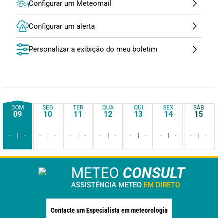
Configurar um Meteomail
Configurar um alerta
Personalizar a exibição do meu boletim
DOM
SEG
TER
QUA
QUI
SEX
SÁB
09
10
11
12
13
14
15
-
-
-
-
-
-
-
-
-
-
-
-
-
-
METEO
CONSULT
ASSISTÊNCIA METEO
EM DIRETO
Contacte um Especialista em meteorologia