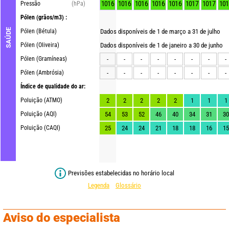
1016
1016
1016
1016
1016
1017
1017
101
Pressão
(hPa)
Pólen
(grãos/m3) :
SAÚDE
Pólen (Bétula)
Dados disponíveis de 1 de março a 31 de julho
Pólen (Oliveira)
Dados disponíveis de 1 de janeiro a 30 de junho
Pólen (Gramíneas)
-
-
-
-
-
-
-
-
Pólen (Ambrósia)
-
-
-
-
-
-
-
-
Índice de qualidade do ar:
Poluição (ATMO)
2
2
2
2
2
1
1
1
Poluição (AQI)
54
53
52
46
40
34
31
30
Poluição (CAQI)
25
24
24
21
18
18
16
15
Previsões estabelecidas no horário local
Legenda
Glossário
Aviso do especialista