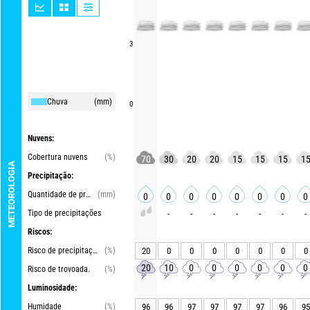
3
Chuva
(mm)
0
Nuvens:
Cobertura nuvens
(%)
70
30
20
20
15
15
15
1
METEOROLOGIA
Precipitação:
Quantidade de precipitações
(mm)
0
0
0
0
0
0
0
0
Tipo de precipitações
-
-
-
-
-
-
-
Riscos:
Risco de precipitações
(%)
20
0
0
0
0
0
0
0
20
10
0
0
0
0
0
0
Risco de trovoada.
(%)
Luminosidade:
Humidade
(%)
96
96
97
97
97
97
96
95