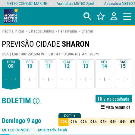
METEO CONSULT MARINE
Assinatura METEO Xpert
Assinatura METEO 
Página inicial
Estados Unidos
Pensilvânia
Sharon
PREVISÃO CIDADE
SHARON
USA
Lon : -80°29’,604 W
Lat : 41°13’,986 N
Alt : 308m
DOM
SEG
TER
QUA
QUI
SEX
SÁB
09
10
11
12
13
14
15
-
-
-
-
-
-
-
-
-
-
-
-
-
-
BOLETIM
vista detalhada
vista resumida
Dom. 9
Dom. 9
1 dia
3 dias
7 dias
15 dias
85%
Fiabilidade
Domingo 9 ago
00h
01h
02h
03h
04h
05h
06h
07
00h
01h
02h
03h
04h
05h
06h
07
Atualizado, às 4h
METEO CONSULT