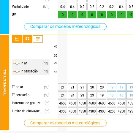
Visibilidade
(km)
0.4
0.4
0.2
0.2
0.2
0.2
0.4
0.
UV
0
0
0
0
0
0
0
0
Comparar os modelos meteorológicos
40
30
T° ar
(°C)
20
TEMPERATURA
T° sensação
(°C)
10
T° do ar
21
21
21
20
20
19
19
19
(°C)
T° sensação
24
24
23
23
19
18
18
18
(°C)
Isoterma de grau zero
(m)
4650
4650
4650
4600
4600
4550
4550
455
Limite de chuva/neve
(m)
4350
4350
4350
4300
4300
4250
4250
425
Comparar os modelos meteorológicos