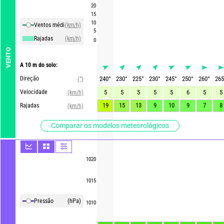
20
15
10
Ventos média
(km/h)
5
Rajadas
(km/h)
0
VENTO
A 10 m do solo:
Direção
240
°
230
°
225
°
230
°
245
°
250
°
260
°
265
(°)
Velocidade
5
5
5
5
5
6
5
5
(km/h)
19
15
13
9
10
9
7
8
Rajadas
(km/h)
Comparar os modelos meteorológicos
1020
1015
Pressão
(hPa)
1010