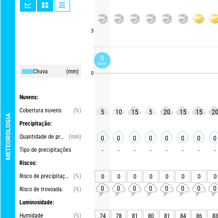
3
0
mm
Chuva
(mm)
0
Nuvens:
Cobertura nuvens
(%)
5
10
15
5
20
15
15
2
METEOROLOGIA
Precipitação:
Quantidade de precipitações
(mm)
0
0
0
0
0
0
0
0
Tipo de precipitações
-
-
-
-
-
-
-
-
Riscos:
Risco de precipitações
(%)
0
0
0
0
0
0
0
0
0
0
0
0
0
0
0
0
Risco de trovoada.
(%)
Luminosidade:
Humidade
(%)
74
78
81
80
81
84
86
83