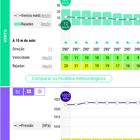
km/h
30
20
Ventos média
(km/h)
10
12
Rajadas
(km/h)
0
km/h
VENTO
A 10 m do solo:
Direção
290
°
290
°
290
°
285
°
290
°
295
°
295
°
290
(°)
Velocidade
12
11
10
10
10
8
8
9
(km/h)
23
21
21
19
19
17
16
16
Rajadas
(km/h)
Comparar os modelos meteorológicos
1022
hPa
1025
1020
1015
Pressão
(hPa)
1010