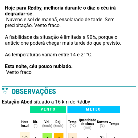
Hoje para Rødby,
melhoria durante o dia: o céu irá 
degradar-se.
 Nuvens e sol de manhã, ensolarado de tarde. Sem 
precipitação. Vento fraco.
A fiabilidade da situação é limitada a 90%, porque o 
anticiclone poderá chegar mais tarde do que previsto.
As temperaturas variam entre 14 e 21°C.
Esta noite,
céu pouco nublado.
 Vento fraco.
OBSERVAÇÕES
Estação Abed
situado a 16 km de Rødby
VENTO
METEO
Quantidade
Hora
Dir.
Vel.
Raj.
Temp.
Nuvens
de chuva
Tempo
local
(°)
(km/h)
(km/h)
(°C)
(%)
(mm)
17h
-
-
-
-
-
25
-