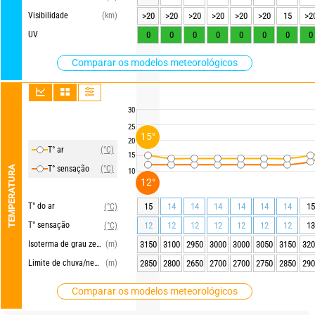
Visibilidade
(km)
>20
>20
>20
>20
>20
>20
15
>2
UV
0
0
0
0
0
0
0
0
Comparar os modelos meteorológicos
30
25
15°
20
T° ar
(°C)
15
TEMPERATURA
T° sensação
(°C)
10
12°
T° do ar
15
14
14
14
14
14
14
15
(°C)
T° sensação
12
12
12
12
12
12
12
13
(°C)
Isoterma de grau zero
(m)
3150
3100
2950
3000
3000
3050
3150
320
Limite de chuva/neve
(m)
2850
2800
2650
2700
2700
2750
2850
290
Comparar os modelos meteorológicos