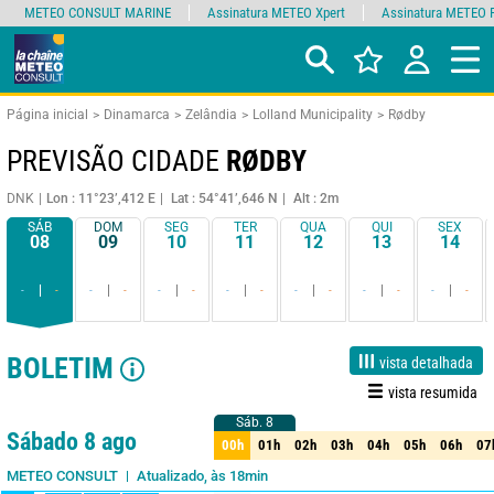
METEO CONSULT MARINE
Assinatura METEO Xpert
Assinatura METEO 
Página inicial
Dinamarca
Zelândia
Lolland Municipality
Rødby
PREVISÃO CIDADE
RØDBY
DNK
Lon : 11°23’,412 E
Lat : 54°41’,646 N
Alt : 2m
SÁB
DOM
SEG
TER
QUA
QUI
SEX
08
09
10
11
12
13
14
-
-
-
-
-
-
-
-
-
-
-
-
-
-
BOLETIM
vista detalhada
vista resumida
Sáb. 8
Sáb. 8
1 dia
3 dias
7 dias
15 dias
90%
Fiabilidade
Sábado 8 ago
00h
01h
02h
03h
04h
05h
06h
07
00h
01h
02h
03h
04h
05h
06h
07
Atualizado, às 18min
METEO CONSULT