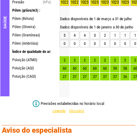
1022
1022
1023
1023
1023
1023
1023
102
Pressão
(hPa)
Pólen
(grãos/m3) :
SAÚDE
Pólen (Bétula)
Dados disponíveis de 1 de março a 31 de julho
Pólen (Oliveira)
Dados disponíveis de 1 de janeiro a 30 de junho
Pólen (Gramíneas)
5
4
4
3
2
1
1
1
Pólen (Ambrósia)
0
0
0
0
0
0
0
0
Índice de qualidade do ar:
Poluição (ATMO)
2
2
2
2
2
2
2
2
Poluição (AQI)
60
60
60
60
60
59
58
60
Poluição (CAQI)
27
27
27
27
27
27
26
27
Previsões estabelecidas no horário local
Legenda
Glossário
Aviso do especialista