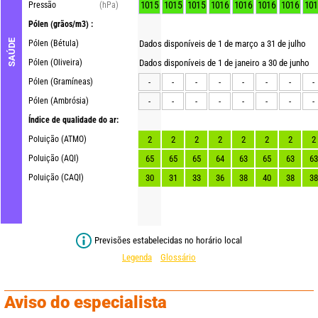
1015
1015
1015
1016
1016
1016
1016
101
Pressão
(hPa)
Pólen
(grãos/m3) :
SAÚDE
Pólen (Bétula)
Dados disponíveis de 1 de março a 31 de julho
Pólen (Oliveira)
Dados disponíveis de 1 de janeiro a 30 de junho
Pólen (Gramíneas)
-
-
-
-
-
-
-
-
Pólen (Ambrósia)
-
-
-
-
-
-
-
-
Índice de qualidade do ar:
Poluição (ATMO)
2
2
2
2
2
2
2
2
Poluição (AQI)
65
65
65
64
63
65
63
63
Poluição (CAQI)
30
31
33
36
38
40
38
38
Previsões estabelecidas no horário local
Legenda
Glossário
Aviso do especialista