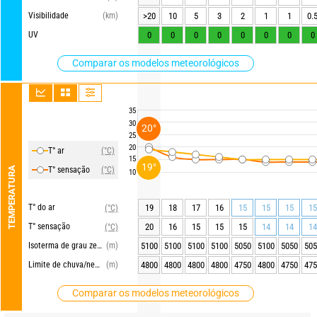
Visibilidade
(km)
>20
10
5
3
2
1
1
0.
UV
0
0
0
0
0
0
0
0
Comparar os modelos meteorológicos
35
30
20°
25
20
T° ar
(°C)
15
19°
TEMPERATURA
T° sensação
(°C)
10
T° do ar
19
18
17
16
15
15
15
15
(°C)
T° sensação
20
16
15
15
15
14
14
14
(°C)
Isoterma de grau zero
(m)
5100
5100
5100
5100
5050
5100
5050
505
Limite de chuva/neve
(m)
4800
4800
4800
4800
4750
4800
4750
475
Comparar os modelos meteorológicos