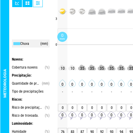
3
0
mm
Chuva
(mm)
0
Nuvens:
Cobertura nuvens
(%)
10
10
35
35
35
35
35
3
METEOROLOGIA
Precipitação:
Quantidade de precipitações
(mm)
0
0
0
0
0
0
0
0
Tipo de precipitações
-
-
-
-
-
-
-
-
Riscos:
Risco de precipitações
(%)
0
0
0
0
0
0
0
0
0
0
0
0
0
0
0
0
Risco de trovoada.
(%)
Luminosidade:
Humidade
(%)
76
83
87
90
92
93
94
95