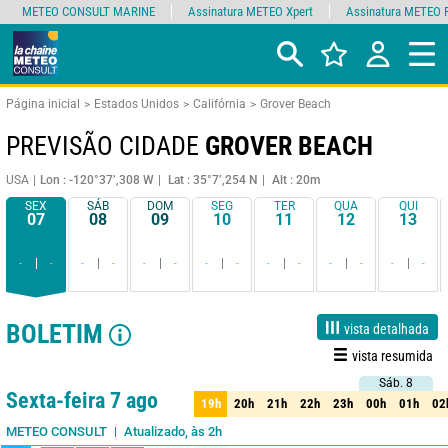
METEO CONSULT MARINE
Assinatura METEO Xpert
Assinatura METEO 
Página inicial
Estados Unidos
Califórnia
Grover Beach
PREVISÃO CIDADE
GROVER BEACH
USA
Lon : -120°37’,308 W
Lat : 35°7’,254 N
Alt : 20m
SEX
SÁB
DOM
SEG
TER
QUA
QUI
07
08
09
10
11
12
13
-
-
-
-
-
-
-
-
-
-
-
-
-
-
BOLETIM
vista detalhada
vista resumida
Sáb. 8
Sáb. 8
1 dia
3 dias
7 dias
15 dias
85%
Fiabilidade
Sexta-feira 7 ago
19h
20h
21h
22h
23h
00h
01h
02
19h
20h
21h
22h
23h
00h
01h
02
Atualizado, às 2h
METEO CONSULT