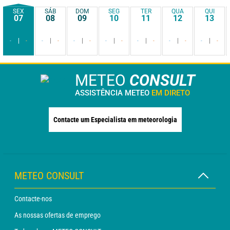
SEX
SÁB
DOM
SEG
TER
QUA
QUI
07
08
09
10
11
12
13
-
-
-
-
-
-
-
-
-
-
-
-
-
-
METEO
CONSULT
ASSISTÊNCIA METEO
EM DIRETO
Contacte um Especialista em meteorologia
METEO CONSULT
Contacte-nos
As nossas ofertas de emprego