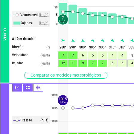
10
Ventos média
(km/h)
5
7
km/h
Rajadas
(km/h)
0
VENTO
A 10 m do solo:
Direção
280
°
290
°
300
°
305
°
305
°
315
°
310
°
305
(°)
Velocidade
7
7
6
5
5
4
4
3
(km/h)
12
11
9
7
7
6
5
4
Rajadas
(km/h)
Comparar os modelos meteorológicos
1020
1015
hPa
1015
Pressão
(hPa)
1010