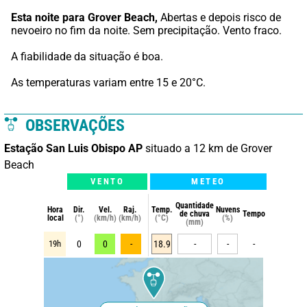
Esta noite para Grover Beach,
 Abertas e depois risco de 
nevoeiro no fim da noite. Sem precipitação. Vento fraco.
A fiabilidade da situação é boa.
As temperaturas variam entre 15 e 20°C.
OBSERVAÇÕES
Estação San Luis Obispo AP
situado a 12 km de Grover
Beach
VENTO
METEO
Quantidade
Hora
Dir.
Vel.
Raj.
Temp.
Nuvens
de chuva
Tempo
local
(°)
(km/h)
(km/h)
(°C)
(%)
(mm)
19h
0
0
-
18.9
-
-
-