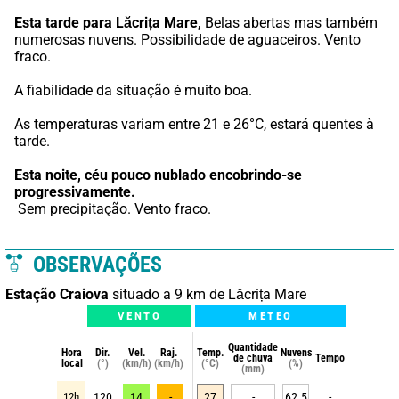
Esta tarde para Lăcrița Mare,
 Belas abertas mas também 
numerosas nuvens. Possibilidade de aguaceiros. Vento 
fraco.
A fiabilidade da situação é muito boa.
As temperaturas variam entre 21 e 26°C, estará quentes à 
tarde.
Esta noite,
céu pouco nublado encobrindo-se 
progressivamente.
 Sem precipitação. Vento fraco.
OBSERVAÇÕES
Estação Craiova
situado a 9 km de Lăcrița Mare
VENTO
METEO
Quantidade
Hora
Dir.
Vel.
Raj.
Temp.
Nuvens
de chuva
Tempo
local
(°)
(km/h)
(km/h)
(°C)
(%)
(mm)
12h
120
14
-
27
-
62.5
-