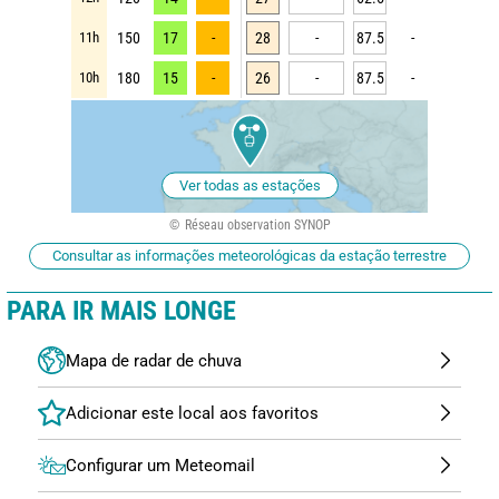
11h
150
17
-
28
-
87.5
-
10h
180
15
-
26
-
87.5
-
Ver todas as estações
Réseau observation SYNOP
Consultar as informações meteorológicas da estação terrestre
PARA IR MAIS LONGE
Mapa de radar de chuva
Configurar um Meteomail