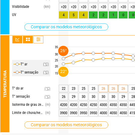
Visibilidade
(km)
>20
>20
>20
>20
>20
>20
>20
>2
UV
4
5
4
2
2
1
0
0
Comparar os modelos meteorológicos
35
26°
30
25
T° ar
(°C)
20
22°
TEMPERATURA
T° sensação
(°C)
15
T° do ar
22
23
25
25
26
26
26
25
(°C)
T° sensação
26
29
30
30
30
30
29
28
(°C)
Isoterma de grau zero
(m)
4200
4200
4250
4250
4300
4350
4350
445
Limite de chuva/neve
(m)
3900
3900
3950
3950
4000
4050
4050
415
Comparar os modelos meteorológicos