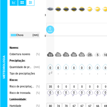
3
0
mm
Chuva
(mm)
0
Nuvens:
Cobertura nuvens
(%)
95
70
75
80
65
25
5
1
METEOROLOGIA
Precipitação:
Quantidade de precipitações
(mm)
0
0
0
0
0
0
0
0
Tipo de precipitações
-
-
-
-
-
-
-
Riscos:
Risco de precipitações
(%)
35
0
0
0
0
0
0
0
0
0
0
0
0
0
0
0
Risco de trovoada.
(%)
Luminosidade:
Humidade
(%)
80
74
70
67
67
67
66
69