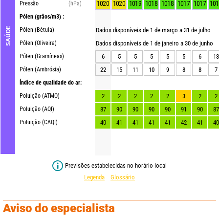
1020
1020
1019
1018
1018
1017
1017
101
Pressão
(hPa)
Pólen
(grãos/m3) :
SAÚDE
Pólen (Bétula)
Dados disponíveis de 1 de março a 31 de julho
Pólen (Oliveira)
Dados disponíveis de 1 de janeiro a 30 de junho
Pólen (Gramíneas)
6
5
5
5
5
5
6
13
Pólen (Ambrósia)
22
15
11
10
9
8
8
7
Índice de qualidade do ar:
Poluição (ATMO)
2
2
2
2
2
3
2
2
Poluição (AQI)
87
90
90
90
90
91
90
87
Poluição (CAQI)
40
41
41
41
41
42
41
40
Previsões estabelecidas no horário local
Legenda
Glossário
Aviso do especialista