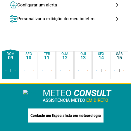
Configurar um alerta
Personalizar a exibição do meu boletim
DOM
SEG
TER
QUA
QUI
SEX
SÁB
09
10
11
12
13
14
15
-
-
-
-
-
-
-
-
-
-
-
-
-
-
METEO
CONSULT
ASSISTÊNCIA METEO
EM DIRETO
Contacte um Especialista em meteorologia