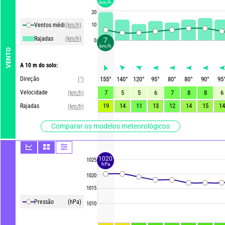
km/h
20
Ventos média
(km/h)
10
Rajadas
(km/h)
7
0
km/h
VENTO
A 10 m do solo:
Direção
155
°
140
°
120
°
95
°
80
°
80
°
90
°
95
(°)
Velocidade
7
5
5
6
7
8
8
6
(km/h)
19
14
11
13
12
14
15
14
Rajadas
(km/h)
Comparar os modelos meteorológicos
1020
1025
hPa
1020
1015
Pressão
(hPa)
1010