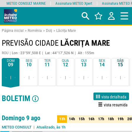
METEO CONSULT MARINE
Assinatura METEO Xpert
Assinatura METEO 
Página inicial
Roménia
Dolj
Lăcrița Mare
PREVISÃO CIDADE
LĂCRIȚA MARE
ROU
Lon : 23°59’,508 E
Lat : 44°17’,526 N
Alt : 155m
DOM
SEG
TER
QUA
QUI
SEX
SÁB
09
10
11
12
13
14
15
-
-
-
-
-
-
-
-
-
-
-
-
-
-
BOLETIM
vista detalhada
vista resumida
1 dia
3 dias
7 dias
15 dias
90%
Fiabilidade
Domingo 9 ago
13h
14h
15h
16h
17h
18h
19h
20
13h
14h
15h
16h
17h
18h
19h
20
Atualizado, às 1h
METEO CONSULT