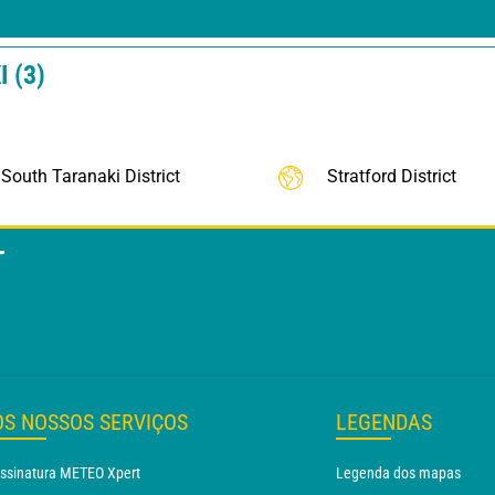
 (3)
South Taranaki District
Stratford District
T
OS NOSSOS SERVIÇOS
LEGENDAS
ssinatura METEO Xpert
Legenda dos mapas