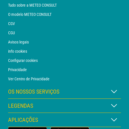
Tudo sobre a METEO CONSULT
O modelo METEO CONSULT
CGV
CGU
Avisos legais
info cookies
Configurar cookies
Privacidade
Ver Centro de Privacidade
OS NOSSOS SERVIÇOS
Assinatura METEO Xpert
LEGENDAS
Assinatura METEO PRO
Legenda dos mapas
APLICAÇÕES
Consulta com um analista
Legenda dos pictogramas