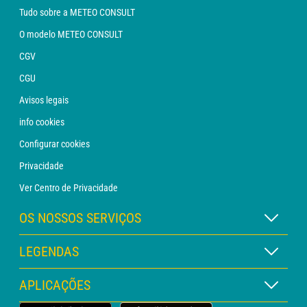
Tudo sobre a METEO CONSULT
O modelo METEO CONSULT
CGV
CGU
Avisos legais
info cookies
Configurar cookies
Privacidade
Ver Centro de Privacidade
OS NOSSOS SERVIÇOS
Assinatura METEO Xpert
LEGENDAS
Assinatura METEO PRO
Legenda dos mapas
APLICAÇÕES
Consulta com um analista
Legenda dos pictogramas