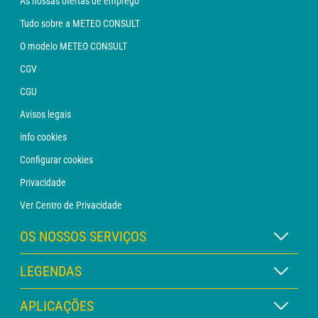
As nossas ofertas de emprego
Tudo sobre a METEO CONSULT
O modelo METEO CONSULT
CGV
CGU
Avisos legais
info cookies
Configurar cookies
Privacidade
Ver Centro de Privacidade
OS NOSSOS SERVIÇOS
Assinatura METEO Xpert
LEGENDAS
Assinatura METEO PRO
Legenda dos mapas
APLICAÇÕES
Consulta com um analista