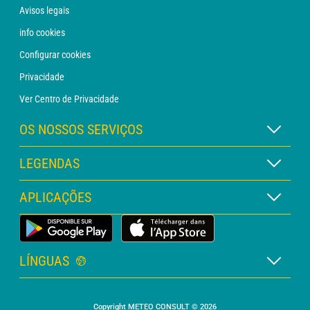
Avisos legais
info cookies
Configurar cookies
Privacidade
Ver Centro de Privacidade
OS NOSSOS SERVIÇOS
Assinatura METEO Xpert
LEGENDAS
Assinatura METEO PRO
Legenda dos mapas
APLICAÇÕES
Consulta com um analista
Legenda dos pictogramas
Boletim PRO
App Meteorológica Terrestre
Glossário
Alertas
LÍNGUAS
Orçamento personalizado
Francês
Meteorologia marítima
Copyright METEO CONSULT © 2026