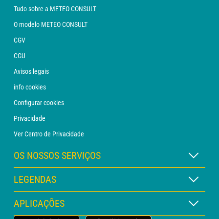
Tudo sobre a METEO CONSULT
O modelo METEO CONSULT
CGV
CGU
Avisos legais
info cookies
Configurar cookies
Privacidade
Ver Centro de Privacidade
OS NOSSOS SERVIÇOS
Assinatura METEO Xpert
LEGENDAS
Assinatura METEO PRO
Legenda dos mapas
APLICAÇÕES
Consulta com um analista
Legenda dos pictogramas