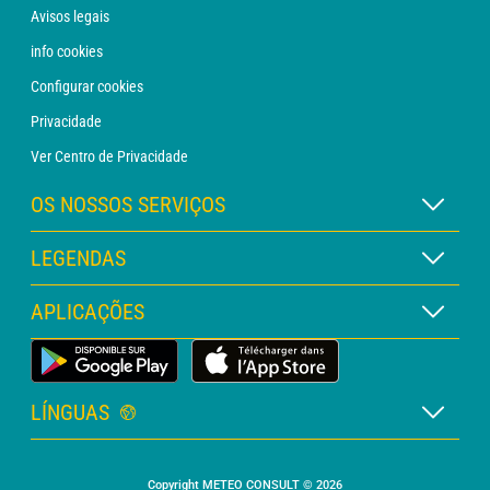
Avisos legais
info cookies
Configurar cookies
Privacidade
Ver Centro de Privacidade
OS NOSSOS SERVIÇOS
Assinatura METEO Xpert
LEGENDAS
Assinatura METEO PRO
Legenda dos mapas
APLICAÇÕES
Consulta com um analista
Legenda dos pictogramas
Boletim PRO
App Meteorológica Terrestre
Glossário
Alertas
LÍNGUAS
Orçamento personalizado
Francês
Meteorologia marítima
Copyright METEO CONSULT © 2026