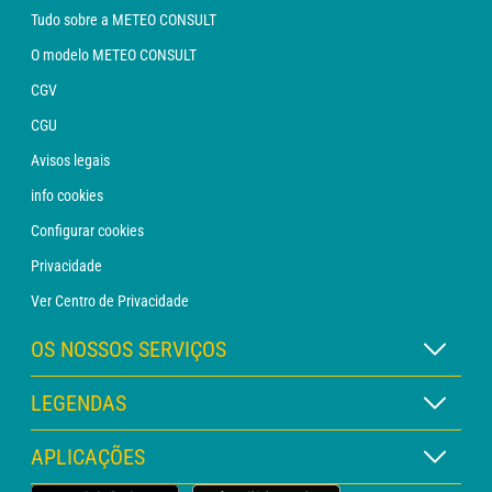
Tudo sobre a METEO CONSULT
O modelo METEO CONSULT
CGV
CGU
Avisos legais
info cookies
Configurar cookies
Privacidade
Ver Centro de Privacidade
OS NOSSOS SERVIÇOS
Assinatura METEO Xpert
LEGENDAS
Assinatura METEO PRO
Legenda dos mapas
APLICAÇÕES
Consulta com um analista
Legenda dos pictogramas