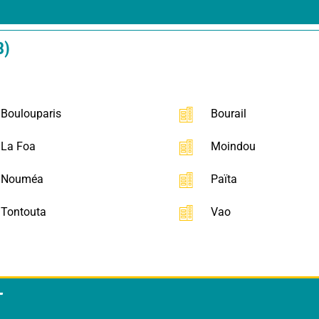
3)
Boulouparis
Bourail
La Foa
Moindou
Nouméa
Païta
Tontouta
Vao
T