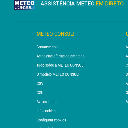
ASSISTÊNCIA METEO
EM DIRETO
METEO CONSULT
Contacte-nos
A
As nossas ofertas de emprego
A
Tudo sobre a METEO CONSULT
C
O modelo METEO CONSULT
B
CGV
A
CGU
O
Avisos legais
M
info cookies
Configurar cookies