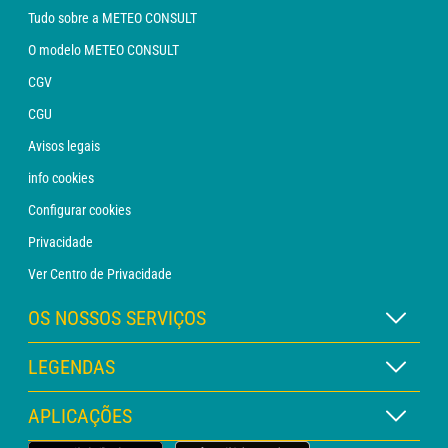
Tudo sobre a METEO CONSULT
O modelo METEO CONSULT
CGV
CGU
Avisos legais
info cookies
Configurar cookies
Privacidade
Ver Centro de Privacidade
OS NOSSOS SERVIÇOS
Assinatura METEO Xpert
LEGENDAS
Assinatura METEO PRO
Legenda dos mapas
APLICAÇÕES
Consulta com um analista
Legenda dos pictogramas