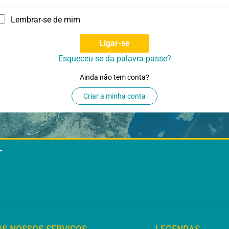
Lembrar-se de mim
Ligar-se
Esqueceu-se da palavra-passe?
Ainda não tem conta?
Criar a minha conta
T