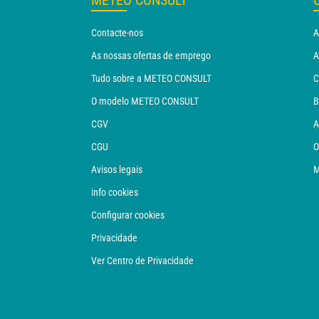
METEO CONSULT
Contacte-nos
A
As nossas ofertas de emprego
A
Tudo sobre a METEO CONSULT
C
O modelo METEO CONSULT
B
CGV
A
CGU
O
Avisos legais
M
info cookies
Configurar cookies
Privacidade
Ver Centro de Privacidade