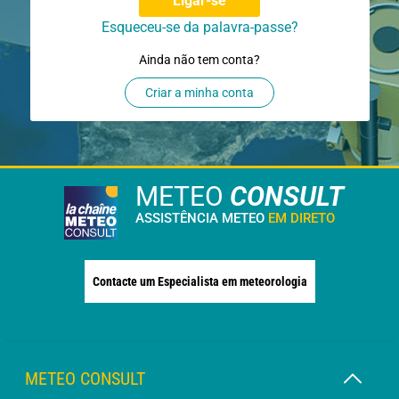
Ligar-se
Esqueceu-se da palavra-passe?
Ainda não tem conta?
Criar a minha conta
METEO
CONSULT
ASSISTÊNCIA METEO
EM DIRETO
Contacte um Especialista em meteorologia
METEO CONSULT